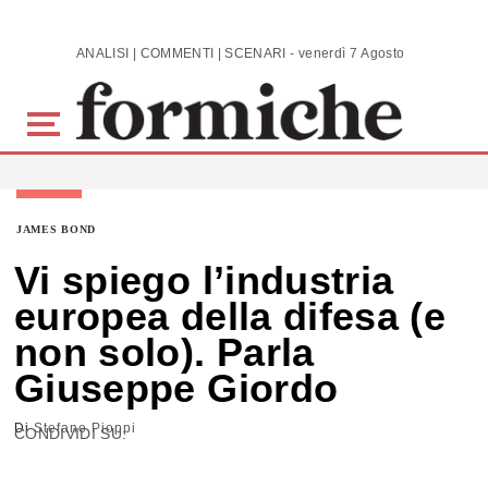
Skip to main content
ANALISI | COMMENTI | SCENARI - venerdì 7 Agosto 2026
JAMES BOND
Vi spiego l’industria
europea della difesa (e
non solo). Parla
Giuseppe Giordo
Di
Stefano Pioppi
CONDIVIDI SU: