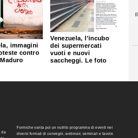
I
Venezuela, l'incubo
la, immagini
dei supermercati
oteste contro
vuoti e nuovi
 Maduro
saccheggi. Le foto
Formiche vanta poi un nutrito programma di eventi nei
o da
diversi formati di convegni, webinair, seminari e tavole