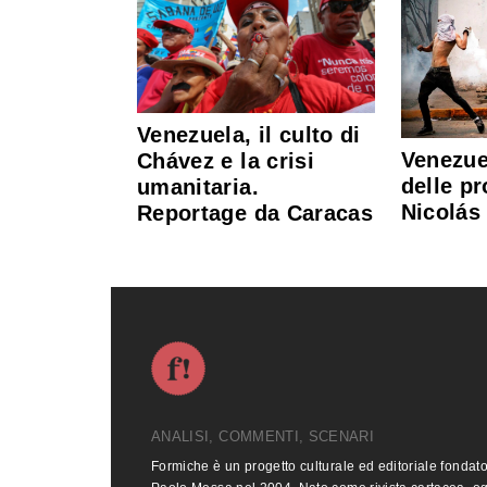
Venezuela, il culto di
Venezue
Chávez e la crisi
delle pr
umanitaria.
Nicolás
Reportage da Caracas
ANALISI, COMMENTI, SCENARI
Formiche è un progetto culturale ed editoriale fondat