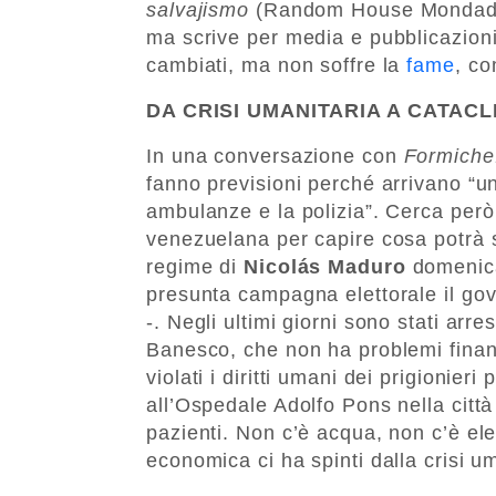
salvajismo
(Random House Mondadori
ma scrive per media e pubblicazioni
cambiati, ma non soffre la
fame
, co
DA CRISI UMANITARIA A CATAC
In una conversazione con
Formiche
fanno previsioni perché arrivano “un
ambulanze e la polizia”. Cerca però 
venezuelana per capire cosa potrà 
regime di
Nicolás Maduro
domeni
presunta campagna elettorale il gove
-. Negli ultimi giorni sono stati arr
Banesco, che non ha problemi finanz
violati i diritti umani dei prigionieri 
all’Ospedale Adolfo Pons nella città
pazienti. Non c’è acqua, non c’è elet
economica ci ha spinti dalla crisi um