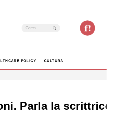
Search Button
Search
for:
LTHCARE POLICY
CULTURA
i. Parla la scrittrice