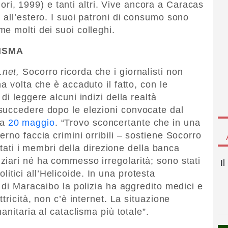
, 1999) e tanti altri. Vive ancora a Caracas
 all’estero. I suoi patroni di consumo sono
me molti dei suoi colleghi.
LISMA
.net,
Socorro ricorda che i giornalisti non
a volta che è accaduto il fatto, con le
di leggere alcuni indizi della realtà
succedere dopo le elezioni convocate dal
ca
20 maggio
. “Trovo sconcertante che in una
rno faccia crimini orribili – sostiene Socorro
estati i membri della direzione della banca
iari né ha commesso irregolarità; sono stati
I
politici all’Helicoide. In una protesta
 di Maracaibo la polizia ha aggredito medici e
tricità, non c’è internet. La situazione
anitaria al cataclisma più totale”.