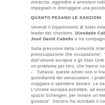
minaccia, aggredire e arrestare tutt
impegnati in distruggere una possibil
QUANTO PESANO LE SANZIONI
Venerdì il Dipartimento di Stato A
leader del chavismo,
Diosdado Cab
José David Cabello
e tre compagnie
Sulla pressione della comunità inte
preoccupazione che occupazione”. 
dall’Unione europea e gli Stati Unit
un problema per loro, che hanno con
-. Tuttavia, queste azioni non si t
quotidianità dei venezuelani. I pro
viaggiare e spendere denaro. Le sa
L’Unione europea potrebbe, ad esemp
spazio Schengen, per inviare un me
giustizia”. Socorro ha ricordato il ru