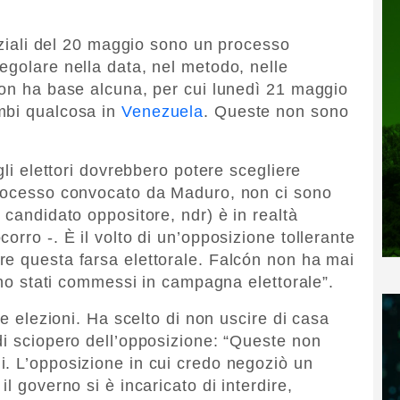
enziali del 20 maggio sono un processo
egolare nella data, nel metodo, nelle
Non ha base alcuna, per cui lunedì 21 maggio
mbi qualcosa in
Venezuela
. Queste non sono
gli elettori dovrebbero potere scegliere
processo convocato da Maduro, non ci sono
e candidato oppositore, ndr) è in realtà
orro -. È il volto di un’opposizione tollerante
e questa farsa elettorale. Falcón non ha mai
sono stati commessi in campagna elettorale”.
le elezioni. Ha scelto di non uscire di casa
di sciopero dell’opposizione: “Queste non
. L’opposizione in cui credo negoziò un
l governo si è incaricato di interdire,