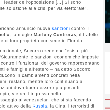
i i leader dell’opposizione […] Si sono
e soluzione alla crisi per via elettorale”.
mericano annunciò nuove
sanzioni
contro il
ello
, la moglie
Marleny Contreras
, il fratello
 di loro proprietà con sede in Florida.
rnazionale, Socorro crede che “esiste più
“Sicuramente le sanzioni economiche imposte
i contro i funzionari del governo rappresentano
ti e famiglie all’estero – ha detto Socorro
raducono in cambiamenti concreti nella
blemi restano, mentre loro continuano a
nzioni dovrebbero essere più pesanti.
io, vietare l’ingresso nello
ssaggio ai venezuelani che si sta facendo
olo attivo della
Russia
, la Cina, i terroristi di