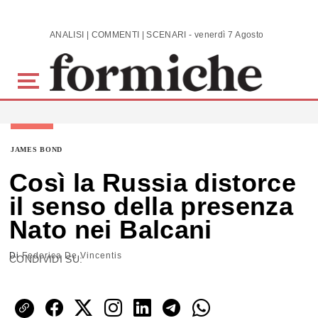
Skip to main content
ANALISI | COMMENTI | SCENARI - venerdì 7 Agosto 2026
JAMES BOND
Così la Russia distorce
il senso della presenza
Nato nei Balcani
Di
Federica De Vincentis
CONDIVIDI SU: