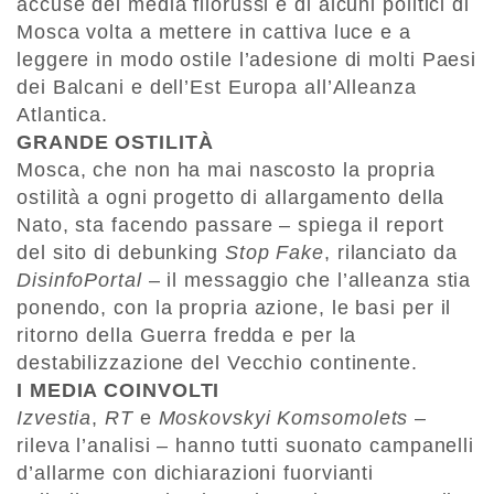
accuse dei media filorussi e di alcuni politici di
Mosca volta a mettere in cattiva luce e a
leggere in modo ostile l’adesione di molti Paesi
dei Balcani e dell’Est Europa all’Alleanza
Atlantica.
GRANDE OSTILITÀ
Mosca, che non ha mai nascosto la propria
ostilità a ogni progetto di allargamento della
Nato, sta facendo passare – spiega il report
del sito di debunking
Stop Fake
, rilanciato da
DisinfoPortal
– il messaggio che l’alleanza stia
ponendo, con la propria azione, le basi per il
ritorno della Guerra fredda e per la
destabilizzazione del Vecchio continente.
I MEDIA COINVOLTI
Izvestia
,
RT
e
Moskovskyi Komsomolets
–
rileva l’analisi – hanno tutti suonato campanelli
d’allarme con dichiarazioni fuorvianti