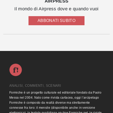
AIRPRESS
Il mondo di Airpress dove e quando vuoi
ABBONATI SUBITO
ANALISI, COMMENTI, SCENARI
Formiche è un progetto culturale ed editoriale fondato da Paolo
Messa nel 2004. Nato come rivista cartacea, oggi l’arcipelago
Formiche è composto da realtà diverse ma strettamente
connesse fra loro: il mensile (disponibile anche in versione
elettronica), la testata quotidiana on-line Formiche.net, le riviste