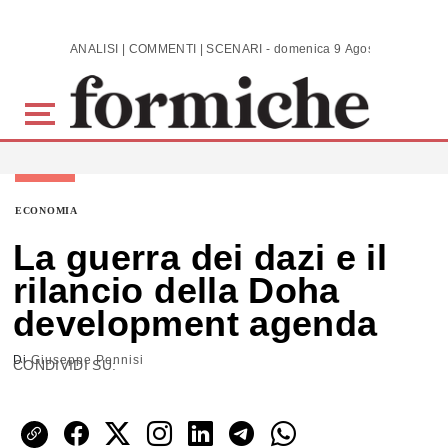
Skip to main content
ANALISI | COMMENTI | SCENARI - domenica 9 Agosto 2026
ECONOMIA
La guerra dei dazi e il
rilancio della Doha
development agenda
Di
Giuseppe Pennisi
CONDIVIDI SU: