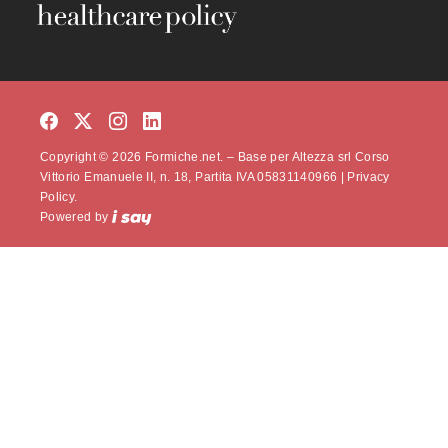
Copyright © 2026 Formiche.net. – Base per Altezza srl Corso
Vittorio Emanuele II, n. 18, Partita IVA 05831140966 |
Privacy
Policy.
Powered by