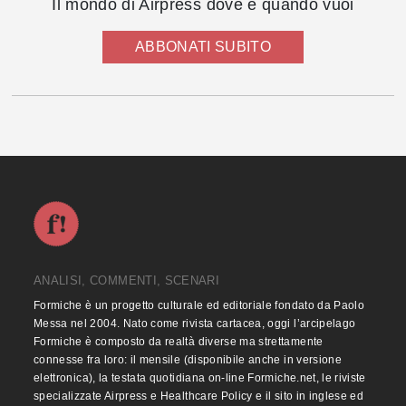
Il mondo di Airpress dove e quando vuoi
ABBONATI SUBITO
ANALISI, COMMENTI, SCENARI
Formiche è un progetto culturale ed editoriale fondato da Paolo
Messa nel 2004. Nato come rivista cartacea, oggi l’arcipelago
Formiche è composto da realtà diverse ma strettamente
connesse fra loro: il mensile (disponibile anche in versione
elettronica), la testata quotidiana on-line Formiche.net, le riviste
specializzate Airpress e Healthcare Policy e il sito in inglese ed