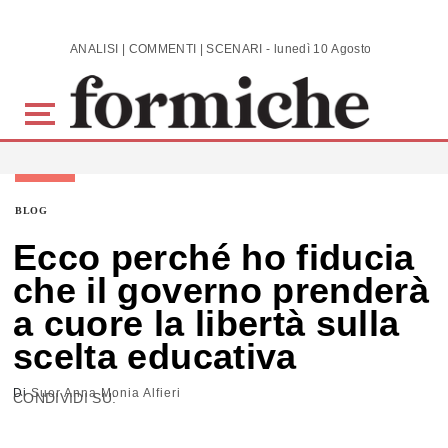
Skip to main content
ANALISI | COMMENTI | SCENARI - lunedì 10 Agosto 2026
BLOG
Ecco perché ho fiducia
che il governo prenderà
a cuore la libertà sulla
scelta educativa
Di
Suor Anna Monia Alfieri
CONDIVIDI SU: