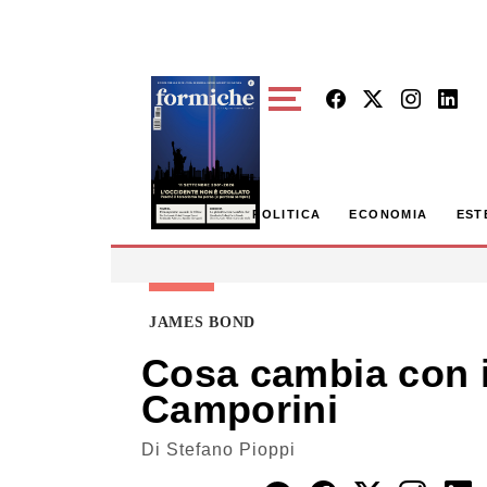
Skip to main content
POLITICA
ECONOMIA
EST
JAMES BOND
Cosa cambia con il
Camporini
Di
Stefano Pioppi