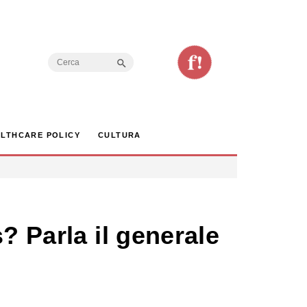
Search Button
Search
for:
LTHCARE POLICY
CULTURA
? Parla il generale