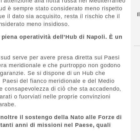
 l’attenzione alla flotta russa nel Mediterraneo
 sud è sempre stato considerato meno rispetto
I
 il dato sia acquisito, resta il rischio che il
nsiderato meno insidioso.
 piena operatività dell’Hub di Napoli. È un
l sud serve per avere presa diretta sui Paesi
tiera meridionale e che purtroppo non godono
re garanzie. Se si dispone di un Hub che
 i Paesi del fianco meridionale e del Medio
re consapevolezza di ciò che sta accadendo,
arati o fuorviati nelle proprie convinzioni
arabe.
inoltre il sostengo della Nato alle Forze di
tanti anni di missioni nel Paese, quali