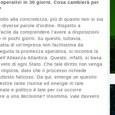
 operativi in 30 giorni. Cosa cambierà per
?
molto alla concretezza, più di quanto non si sia
e diverse parole d’ordine. Rispetto a
 facile da comprendere l’avere a disposizioni
e in pochi giorni. Su questo, tuttavia,
atta di un’impresa non facilissima da
guita la prontezza operativa, si incontra la
ell’Alleanza Atlantica. Questo, infatti, si basa
 veto di ogni Stato. Che tale diritto non venga
o importa, dato che il processo richiede
tosto faticoso. Da qui, emerge un quesito
stire tante risorse ed energie in tale
nale e politico è tale per cui occorre
ere a una decisione? Insomma, vale davvero