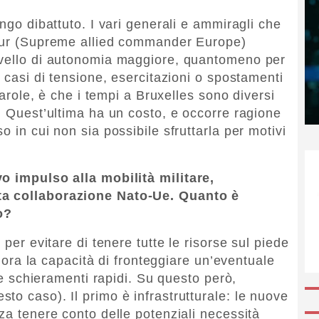
ungo dibattuto. I vari generali e ammiragli che
ceur (Supreme allied commander Europe)
ivello di autonomia maggiore, quantomeno per
n casi di tensione, esercitazioni o spostamenti
 parole, è che i tempi a Bruxelles sono diversi
. Quest’ultima ha un costo, e occorre ragione
o in cui non sia possibile sfruttarla per motivi
vo impulso alla mobilità militare,
ta collaborazione Nato-Ue. Quanto è
o?
 per evitare di tenere tutte le risorse sul piede
gliora la capacità di fronteggiare un’eventuale
i e schieramenti rapidi. Su questo però,
to caso). Il primo è infrastrutturale: le nuove
za tenere conto delle potenziali necessità