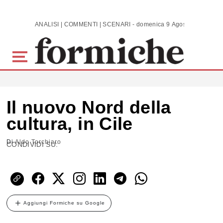
Skip to main content
ANALISI | COMMENTI | SCENARI - domenica 9 Agosto 2026
Il nuovo Nord della
cultura, in Cile
Di
Aldo Torchiaro
CONDIVIDI SU:
Aggiungi Formiche su Google