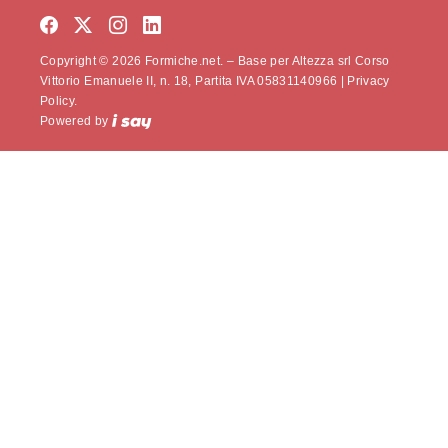
Copyright © 2026 Formiche.net. – Base per Altezza srl Corso
Vittorio Emanuele II, n. 18, Partita IVA 05831140966 |
Privacy
Policy.
Powered by