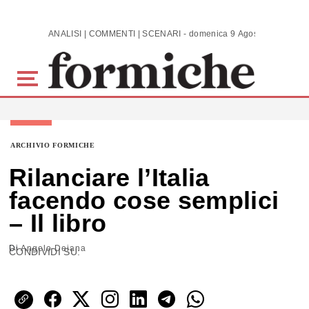
Skip to main content
ANALISI | COMMENTI | SCENARI - domenica 9 Agosto 2026
ARCHIVIO FORMICHE
Rilanciare l’Italia
facendo cose semplici
– Il libro
Di
Angelo Deiana
CONDIVIDI SU: