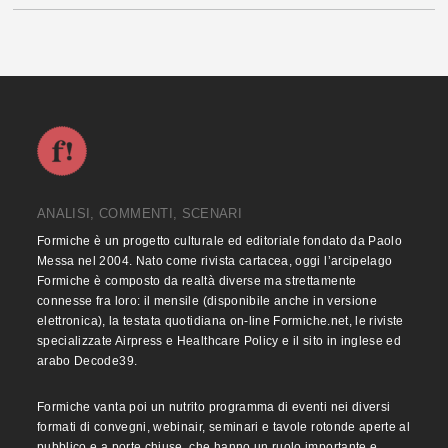
ANALISI, COMMENTI, SCENARI
Formiche è un progetto culturale ed editoriale fondato da Paolo
Messa nel 2004. Nato come rivista cartacea, oggi l’arcipelago
Formiche è composto da realtà diverse ma strettamente
connesse fra loro: il mensile (disponibile anche in versione
elettronica), la testata quotidiana on-line Formiche.net, le riviste
specializzate Airpress e Healthcare Policy e il sito in inglese ed
arabo Decode39.
Formiche vanta poi un nutrito programma di eventi nei diversi
formati di convegni, webinair, seminari e tavole rotonde aperte al
pubblico e a porte chiuse, che hanno un ruolo importante e