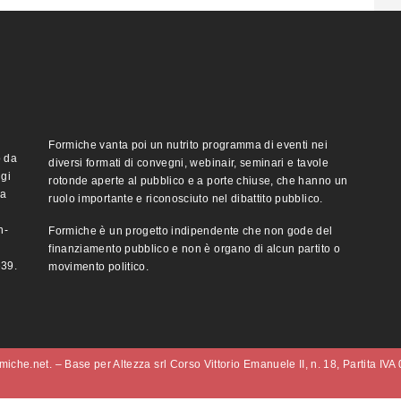
Formiche vanta poi un nutrito programma di eventi nei
o da
diversi formati di convegni, webinair, seminari e tavole
ggi
rotonde aperte al pubblico e a porte chiuse, che hanno un
ma
ruolo importante e riconosciuto nel dibattito pubblico.
n-
Formiche è un progetto indipendente che non gode del
finanziamento pubblico e non è organo di alcun partito o
e39.
movimento politico.
iche.net. – Base per Altezza srl Corso Vittorio Emanuele II, n. 18, Partita IV