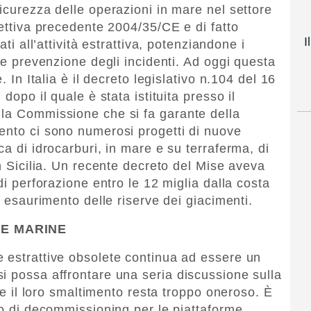
icurezza delle operazioni in mare nel settore
rettiva precedente 2004/35/CE e di fatto
I
ati all’attività estrattiva, potenziandone i
e e prevenzione degli incidenti. Ad oggi questa
. In Italia è il decreto legislativo n.104 del 16
dopo il quale è stata istituita presso il
 la Commissione che si fa garante della
ento ci sono numerosi progetti di nuove
ca di idrocarburi, in mare e su terraferma, di
in Sicilia. Un recente decreto del Mise aveva
di perforazione entro le 12 miglia dalla costa
d esaurimento delle riserve dei giacimenti.
ME MARINE
 estrattive obsolete continua ad essere un
i possa affrontare una seria discussione sulla
 se il loro smaltimento resta troppo oneroso. È
to di decommissioning per le piattaforme