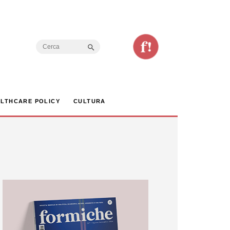
Search Button
Search
for:
LTHCARE POLICY
CULTURA
are