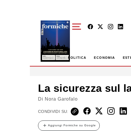
Skip to main content
POLITICA
ECONOMIA
EST
La sicurezza sul l
Di
Nora Garofalo
CONDIVIDI SU:
Aggiungi Formiche su Google