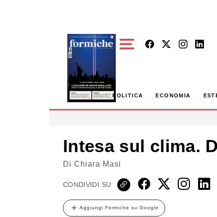
Skip to main content
POLITICA
ECONOMIA
EST
Intesa sul clima. D
Di
Chiara Masi
CONDIVIDI SU:
Aggiungi Formiche su Google