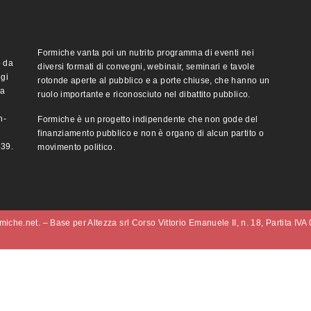
Formiche vanta poi un nutrito programma di eventi nei
o da
diversi formati di convegni, webinair, seminari e tavole
ggi
rotonde aperte al pubblico e a porte chiuse, che hanno un
ma
ruolo importante e riconosciuto nel dibattito pubblico.
n-
Formiche è un progetto indipendente che non gode del
finanziamento pubblico e non è organo di alcun partito o
e39.
movimento politico.
iche.net. – Base per Altezza srl Corso Vittorio Emanuele II, n. 18, Partita IV