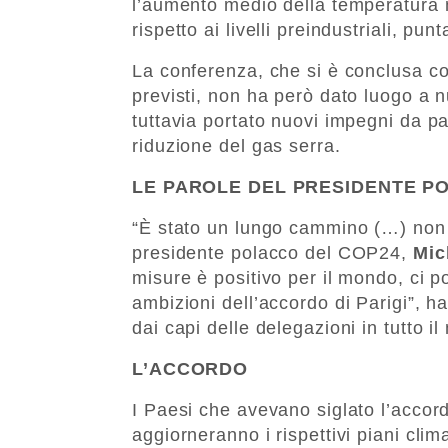
l’aumento medio della temperatura m
rispetto ai livelli preindustriali, pun
La conferenza, che si è conclusa con
previsti, non ha però dato luogo a n
tuttavia portato nuovi impegni da part
riduzione del gas serra.
LE PAROLE DEL PRESIDENTE P
“È stato un lungo cammino (…) non è
presidente polacco del COP24,
Mic
misure è positivo per il mondo, ci p
ambizioni dell’accordo di Parigi”, h
dai capi delle delegazioni in tutto i
L’ACCORDO
I Paesi che avevano siglato l’accor
aggiorneranno i rispettivi piani clim