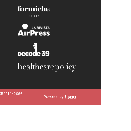
A 05831140966 |
Powered by