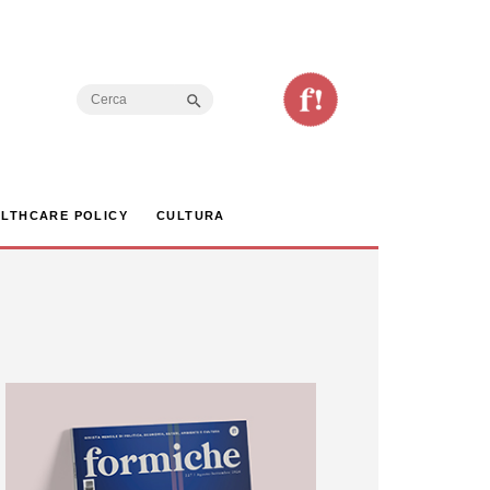
Search Button
Search
for:
LTHCARE POLICY
CULTURA
e dell’accordo di Parigi