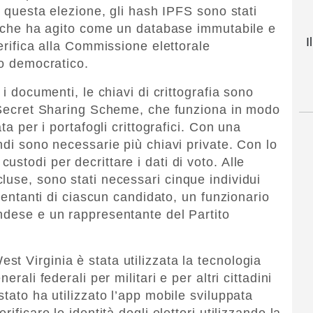
er questa elezione, gli hash IPFS sono stati
n, che ha agito come un database immutabile e
I
verifica alla Commissione elettorale
to democratico.
 i documenti, le chiavi di crittografia sono
s Secret Sharing Scheme, che funziona in modo
ta per i portafogli crittografici. Con una
ndi sono necessarie più chiavi private. Con lo
stodi per decrittare i dati di voto. Alle
luse, sono stati necessari cinque individui
esentanti di ciascun candidato, un funzionario
ndese e un rappresentante del Partito
t Virginia è stata utilizzata la tecnologia
erali federali per militari e per altri cittadini
stato ha utilizzato l’app mobile sviluppata
ificare le identità degli elettori utilizzando la