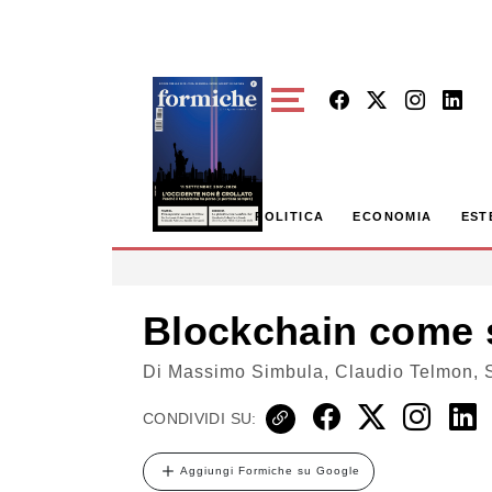
Skip to main content
POLITICA
ECONOMIA
EST
Blockchain come s
Di
Massimo Simbula, Claudio Telmon, S
CONDIVIDI SU:
Aggiungi Formiche su Google