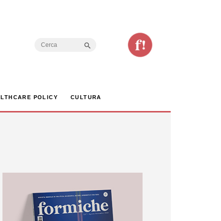
Search Button
Search
for:
LTHCARE POLICY
CULTURA
pio thailandese