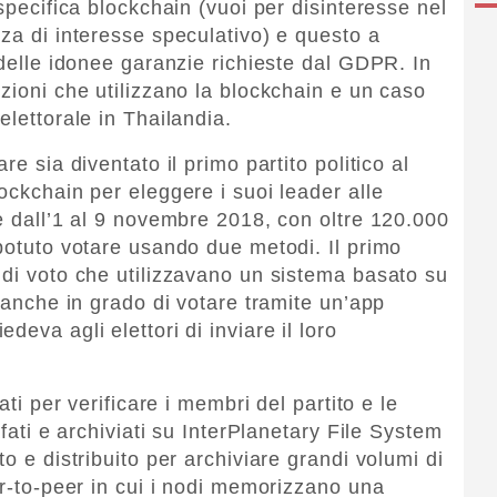
 specifica blockchain (vuoi per disinteresse nel
nza di interesse speculativo) e questo a
 delle idonee garanzie richieste dal GDPR. In
zioni che utilizzano la blockchain e un caso
elettorale in Thailandia.
re sia diventato il primo partito politico al
ockchain per eleggere i suoi leader alle
te dall’1 al 9 novembre 2018, con oltre 120.000
 potuto votare usando due metodi. Il primo
 di voto che utilizzavano un sistema basato su
i anche in grado di votare tramite un’app
eva agli elettori di inviare il loro
ati per verificare i membri del partito e le
afati e archiviati su InterPlanetary File System
o e distribuito per archiviare grandi volumi di
er-to-peer in cui i nodi memorizzano una