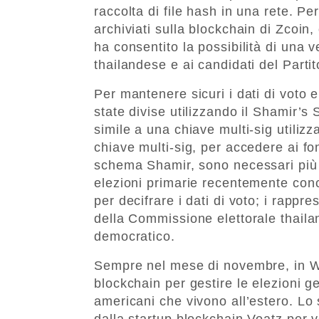
raccolta di file hash in una rete. P
archiviati sulla blockchain di Zcoi
ha consentito la possibilità di una 
thailandese e ai candidati del Parti
Per mantenere sicuri i dati di voto e
state divise utilizzando il Shamir’
simile a una chiave multi-sig utilizza
chiave multi-sig, per accedere ai fo
schema Shamir, sono necessari più cu
elezioni primarie recentemente conc
per decifrare i dati di voto; i rappr
della Commissione elettorale thaila
democratico.
Sempre nel mese di novembre, in Wes
blockchain per gestire le elezioni gen
americani che vivono all’estero. Lo 
dalla startup blockchain Voatz per ver