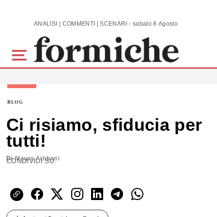
Skip to main content
ANALISI | COMMENTI | SCENARI - sabato 8 Agosto 2026
BLOG
Ci risiamo, sfiducia per
tutti!
Di
Mauro Artibani
CONDIVIDI SU: