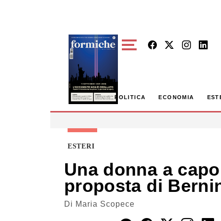
Skip to main content
POLITICA
ECONOMIA
EST
ESTERI
Una donna a capo d
proposta di Berni
Di
Maria Scopece