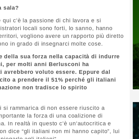
a sala?
 qui c’è la passione di chi lavora e si
stratori locali sono forti, lo sanno, hanno
erritori, vogliono avere un rapporto più diretto
sono in grado di insegnarci molte cose.
e della sua forza nella capacità di indurre
ui, per molti anni Berlusconi ha
nti avrebbero voluto essere. Eppure dal
ito a prendere il 51% perché gli italiani
azione non tradisce lo spirito
ni si rammarica di non essere riuscito a
mportante la forza di una coalizione di
 In realtà in questo c’è un’autocritica e
n dice “gli italiani non mi hanno capito”, lui
iegarlo agli italiani”.