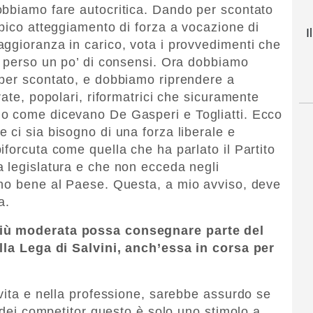
obbiamo fare autocritica. Dando per scontato
ipico atteggiamento di forza a vocazione di
I
ggioranza in carico, vota i provvedimenti che
o perso un po’ di consensi. Ora dobbiamo
 per scontato, e dobbiamo riprendere a
rate, popolari, riformatrici che sicuramente
o come dicevano De Gasperi e Togliatti. Ecco
 ci sia bisogno di una forza liberale e
forcuta come quella che ha parlato il Partito
 legislatura e che non ecceda negli
nno bene al Paese. Questa, a mio avviso, deve
a.
più moderata possa consegnare parte del
ella Lega di Salvini, anch’essa in corsa per
 vita e nella professione, sarebbe assurdo se
o dei competitor questo è solo uno stimolo a