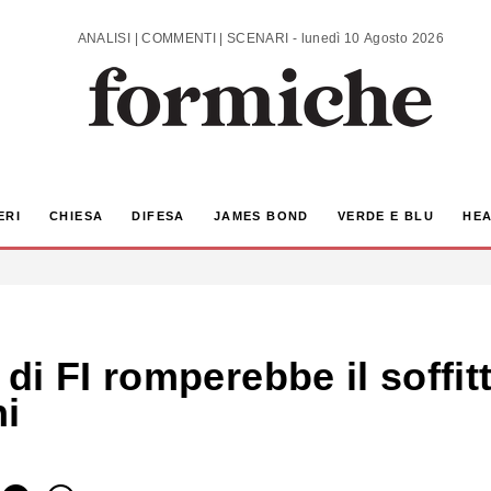
ANALISI | COMMENTI | SCENARI - lunedì 10 Agosto 2026
ERI
CHIESA
DIFESA
JAMES BOND
VERDE E BLU
HEA
i FI romperebbe il soffitto
ni