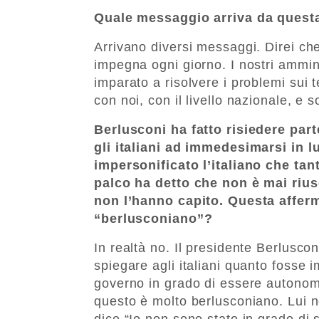
Quale messaggio arriva da quest
Arrivano diversi messaggi. Direi che
impegna ogni giorno. I nostri ammini
imparato a risolvere i problemi sui t
con noi, con il livello nazionale, e 
Berlusconi ha fatto risiedere part
gli italiani ad immedesimarsi in l
impersonificato l’italiano che ta
palco ha detto che non è mai riusc
non l’hanno capito. Questa afferm
“berlusconiano”?
In realtà no. Il presidente Berlusco
spiegare agli italiani quanto fosse i
governo in grado di essere autonoma.
questo è molto berlusconiano. Lui no
dice “Io non sono stato in grado di sp