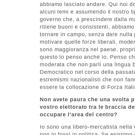
abbiamo lasciato andare. Qui noi d
alcuni temi e assumendo il nostro t
governo che, a prescindere dalla ma
ritiene buoni e consistenti, abbiam
tornare in campo, senza dare nulla
motivare quelle forze liberali, mode
sono maggioranza nel paese, propri
questo lo penso anche io. Penso che
moderata che non parli una lingua bi
Democratico nel corso della passata
estremismi nazionalisti che non fa
essere la collocazione di Forza Itali
Non avete paura che una svolta 
vostro elettorato tra le braccia d
occupare l’area del centro?
Io sono una libero-mercatista nella
non lo fossi in politica. Se esiston