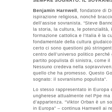
SEMPRE SOGNATO: IL SOVRANI
Benjamin Harnwell
, fondatore di D
ispirazione religiosa, nonché bracci
dell’assise sovranista. “Steve Banno
la storia, la cultura, le potenzialità,
formazione cattolica e l’Italia è la 
fondamentale della cultura giudaico
certo ci sono questioni più stringenti,
centro dell’universo politico perch
partito populista di sinistra, come i
Nessuno credeva nella sopravviven
quello che ha promesso. Questo G
sognato: il sovranismo populista”.
Lo stesso rappresentato in Europa d
ungherese attualmente nel Ppe ma s
d’appartenza. “Viktor Orban è un so
in Europa” – continua Harnwell ai nos