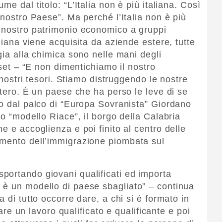
ume dal titolo: “L’Italia non è più italiana. Così
 nostro Paese”. Ma perché l’Italia non è più
l nostro patrimonio economico a gruppi
aliana viene acquisita da aziende estere, tutte
gia alla chimica sono nelle mani degli
aset – “E non dimentichiamo il nostro
i nostri tesori. Stiamo distruggendo le nostre
stero. È un paese che ha perso le leve di se
to dal palco di “Europa Sovranista” Giordano
to “modello Riace”, il borgo della Calabria
e e accoglienza e poi finito al centro delle
amento dell’immigrazione piombata sul
portando giovani qualificati ed importa
 è un modello di paese sbagliato” – continua
 di tutto occorre dare, a chi si è formato in
ovare un lavoro qualificato e qualificante e poi