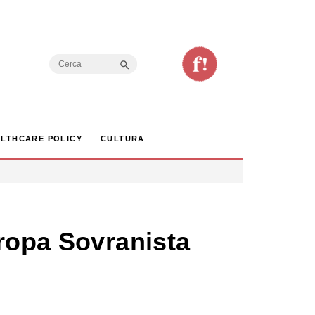
Search Button
Search
for:
LTHCARE POLICY
CULTURA
uropa Sovranista