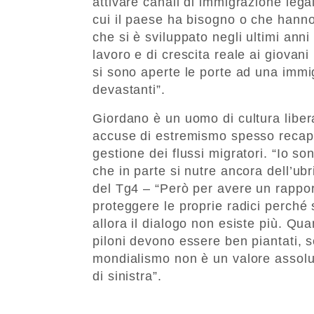
attivare canali di immigrazione legal
cui il paese ha bisogno o che hanno 
che si è sviluppato negli ultimi anni
lavoro e di crescita reale ai giovani
si sono aperte le porte ad una immi
devastanti”.
Giordano è un uomo di cultura libera
accuse di estremismo spesso recapi
gestione dei flussi migratori. “Io son
che in parte si nutre ancora dell’ubr
del Tg4 – “Però per avere un rapport
proteggere le proprie radici perché s
allora il dialogo non esiste più. Qu
piloni devono essere ben piantati, s
mondialismo non è un valore assolut
di sinistra”.