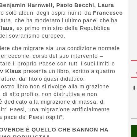
Benjamin Harnwell, Paolo Becchi, Laura
 solo alcuni degli ospiti riuniti da
Francesco
tura, che ha moderato l’ultimo panel che ha
Klaus
, ex primo ministro della Repubblica
 del sovranismo europeo.
redere che migrare sia una condizione normale
ier ceco nel corso del suo intervento –
are il proprio Paese con tutti i suoi limiti e
v Klaus
presenta un libro, scritto a quattro
atore, dal titolo quasi didattico:
ostro libro non si rivolge alla migrazione
I
 di alto profilo, non distruttiva e non
 è dedicato alla migrazione di massa, di
altri Paesi, una migrazione artificialmente
a pace dei Paesi ospiti”.
LOVERDE È QUELLO CHE BANNON HA