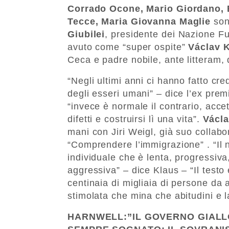
Corrado Ocone, Mario Giordano, 
Tecce, Maria Giovanna Maglie
sono
Giubilei
, presidente dei Nazione Fu
avuto come “super ospite”
Václav 
Ceca e padre nobile, ante litteram,
“Negli ultimi anni ci hanno fatto c
degli esseri umani” – dice l’ex prem
“invece è normale il contrario, accett
difetti e costruirsi lì una vita”.
Václa
mani con Jiri Weigl, già suo collabor
“Comprendere l’immigrazione” . “Il n
individuale che è lenta, progressiva,
aggressiva” – dice Klaus – “Il testo
centinaia di migliaia di persone da 
stimolata che mina che abitudini e l
HARNWELL:”IL GOVERNO GIAL