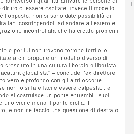
e attraverso i quali far arrivare le persone di
I
diritto di essere ospitate. Invece il modello
 è l’opposto, non si sono date possibilità di
 italiani costringendoli ad andare all’estero e
grazione incontrollata che ha creato problemi
le e per lui non trovano terreno fertile le
tate a chi propone un modello diverso di
o cresciuto in una cultura liberale e liberista
iacatura globalista” – conclude l’ex direttore
o vero e profondo con gli altri occorre
e non lo si fa è facile essere calpestati, e
ando si costruisce un ponte entrambi i suoi
e uno viene meno il ponte crolla. Il
o, e non ne faccio una questione di destra o