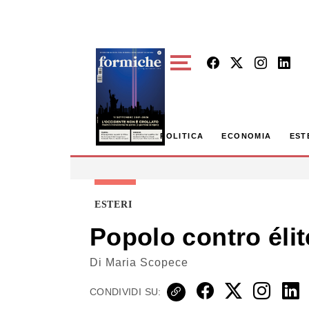
Skip to main content
POLITICA
ECONOMIA
EST
ESTERI
Popolo contro éli
Di
Maria Scopece
CONDIVIDI SU: