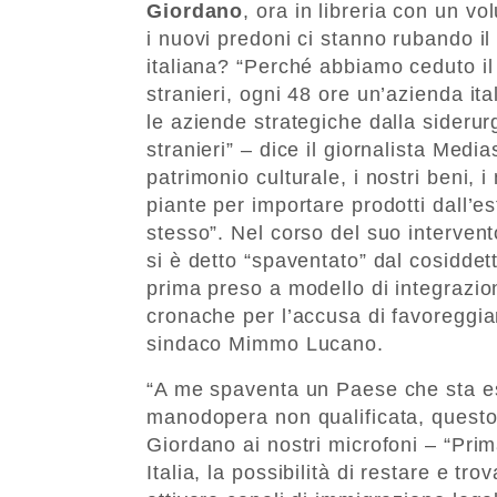
Giordano
, ora in libreria con un vol
i nuovi predoni ci stanno rubando il
italiana? “Perché abbiamo ceduto i
stranieri, ogni 48 ore un’azienda it
le aziende strategiche dalla siderur
stranieri” – dice il giornalista Medi
patrimonio culturale, i nostri beni, 
piante per importare prodotti dall’e
stesso”. Nel corso del suo interven
si è detto “spaventato” dal cosiddet
prima preso a modello di integrazion
cronache per l’accusa di favoreggi
sindaco Mimmo Lucano.
“A me spaventa un Paese che sta es
manodopera non qualificata, questo
Giordano ai nostri microfoni – “Prima
Italia, la possibilità di restare e tr