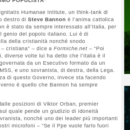
SMO POPULISTA”
ignitatis Humanae Intitute, un think-tank di
o destro di
Steve Bannon
è l’anima cattolica
n è stato da sempre interessato all’Italia, per
 il genio del popolo italiano. Lui è di
culla della cristianità nonché snodo
 – cristiana” – dice a
Formiche.net
– “Poi
 diverse volte lui ha detto che l’Italia è il
é governata da un Esecutivo formato da un
l M5S, e uno sovranista, di destra, della Lega.
za di questo Governo, invece sta facendo
overno è quello che Bannon ha sempre
alle posizioni di Viktor Orban, premier
ul quale pende un giudizio di idoneità
vranista, nonché uno dei leader più importanti
tri microfoni – “Se il Ppe vuole farlo fuori