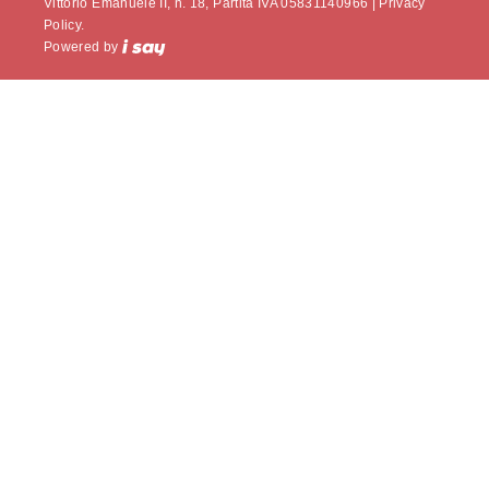
Vittorio Emanuele II, n. 18, Partita IVA 05831140966 |
Privacy
Policy.
Powered by