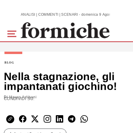
Skip to main content
ANALISI | COMMENTI | SCENARI - domenica 9 Agosto 2026
BLOG
Nella stagnazione, gli
impantanati giochino!
Di
Mauro Artibani
CONDIVIDI SU: