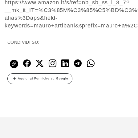
https://www.amazon.it/s/ref=nb_sb_ss_i_3_7?
__mk_it_IT=%C3%85M%C3%85%C5%BD%C3%95
alias%3Daps&field-
keywords=mauro+artibani&sprefix=mauro+a%
CONDIVIDI SU:
Aggiungi Formiche su Google