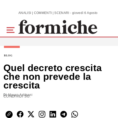
Skip to main content
ANALISI | COMMENTI | SCENARI - giovedì 6 Agosto 2026
BLOG
Quel decreto crescita
che non prevede la
crescita
Di
Mauro Artibani
CONDIVIDI SU: