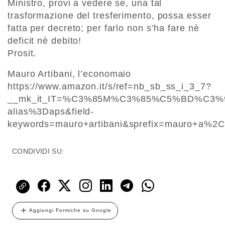
Ministro, provi a vedere se, una tal
trasformazione del tresferimento, possa esser
fatta per decreto; per farlo non s’ha fare nè
deficit nè debito!
Prosit.
Mauro Artibani, l’economaio
https://www.amazon.it/s/ref=nb_sb_ss_i_3_7?
__mk_it_IT=%C3%85M%C3%85%C5%BD%C3%95
alias%3Daps&field-
keywords=mauro+artibani&sprefix=mauro+a%
CONDIVIDI SU:
Aggiungi Formiche su Google