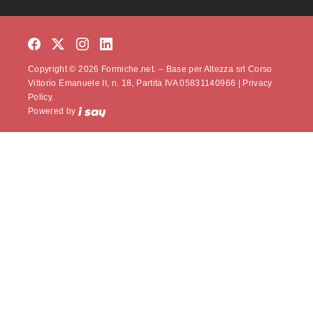
Copyright © 2026 Formiche.net. – Base per Altezza srl Corso
Vittorio Emanuele II, n. 18, Partita IVA 05831140966 |
Privacy
Policy.
Powered by