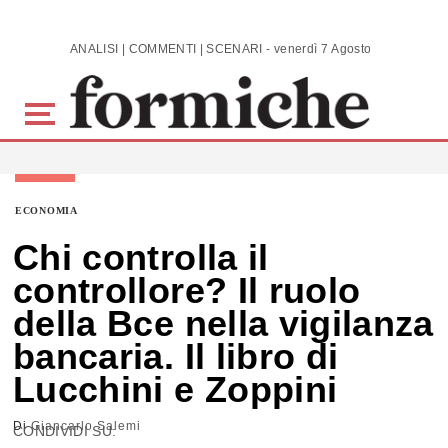
Skip to main content
ANALISI | COMMENTI | SCENARI - venerdì 7 Agosto 2026
ECONOMIA
Chi controlla il
controllore? Il ruolo
della Bce nella vigilanza
bancaria. Il libro di
Lucchini e Zoppini
Di
Giancarlo Salemi
CONDIVIDI SU: