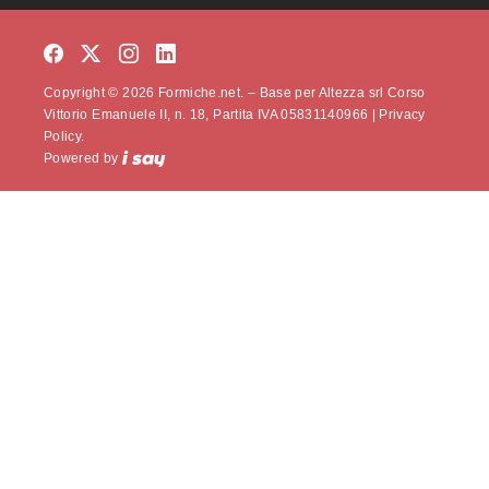
Copyright © 2026 Formiche.net. – Base per Altezza srl Corso
Vittorio Emanuele II, n. 18, Partita IVA 05831140966 |
Privacy
Policy.
Powered by