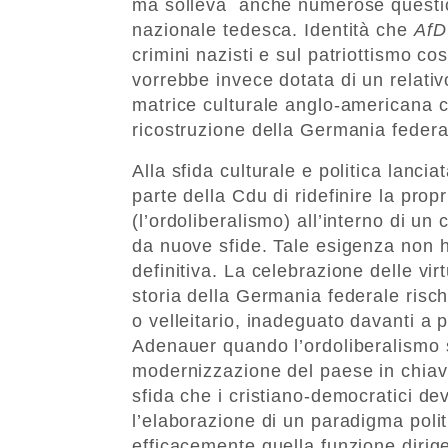
ma solleva anche numerose questioni
nazionale tedesca. Identità che
AfD
crimini nazisti e sul patriottismo 
vorrebbe invece dotata di un relativ
matrice culturale anglo-americana ch
ricostruzione della Germania feder
Alla sfida culturale e politica lanci
parte della Cdu di ridefinire la propr
(l’ordoliberalismo) all’interno di u
da nuove sfide. Tale esigenza non 
definitiva. La celebrazione delle vir
storia della Germania federale rischi
o velleitario, inadeguato davanti a 
Adenauer quando l’ordoliberalismo s
modernizzazione del paese in chiave 
sfida che i cristiano-democratici de
l’elaborazione di un paradigma polit
efficacemente quella funzione dirig