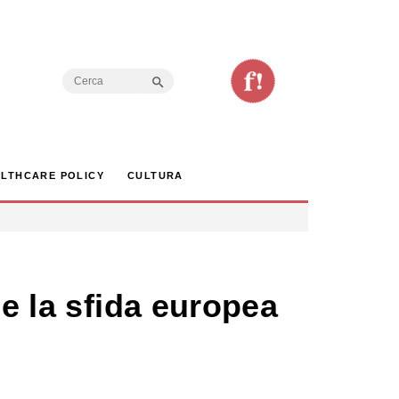
Search Button
Search
for:
LTHCARE POLICY
CULTURA
 e la sfida europea