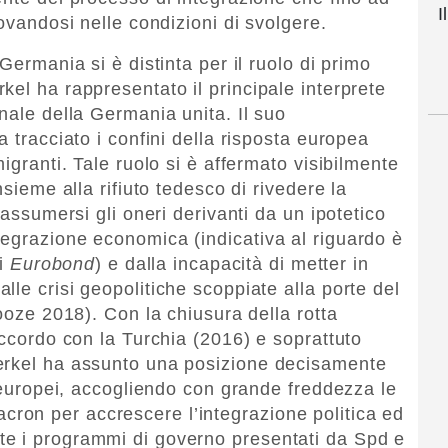
I
rovandosi nelle condizioni di svolgere.
Germania si è distinta per il ruolo di primo
el ha rappresentato il principale interprete
nale della Germania unita. Il suo
a tracciato i confini della risposta europea
igranti. Tale ruolo si è affermato visibilmente
nsieme alla rifiuto tedesco di rivedere la
 assumersi gli oneri derivanti da un ipotetico
egrazione economica (indicativa al riguardo è
li
Eurobond
) e dalla incapacità di metter in
le crisi geopolitiche scoppiate alla porte del
Tooze 2018). Con la chiusura della rotta
accordo con la Turchia (2016) e soprattuto
erkel ha assunto una posizione decisamente
i europei, accogliendo con grande freddezza le
on per accrescere l’integrazione politica ed
e i programmi di governo presentati da Spd e