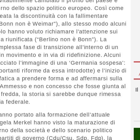
itabilmente cambiato il profilo del paese e
terno dello spazio politico europeo. Così come
eata la discontinuità con la fallimentare
“Bonn non è Weimar”), allo stesso modo alcuni
lo hanno voluto richiamare l’attenzione sui
 riunificata (“Berlino non è Bonn”). La
lessa fase di transizione all’interno di un
in movimento e in via di ridefinizione. Alcuni
acciato l’immagine di una ‘Germania sospesa’:
portanti riforme da essa introdotte) e l’inizio di
fatica a prendere forma e ad affermarsi sulla
. Ammesso e non concesso che fosse giunta al
I
a fredda, la storia si sarebbe dunque rimessa
a federale.
anno portato alla formazione dell’attuale
gela Merkel hanno visto la maturazione di
rno della società e dello scenario politico
i partiti di governo (Cdu/Csu, Sdp, Fdp), la