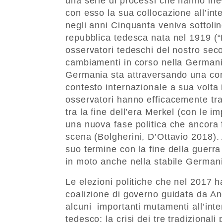
una serie di processi che hanno inev
con esso la sua collocazione all’in
negli anni Cinquanta veniva sottolin
repubblica tedesca nata nel 1919 (
osservatori tedeschi del nostro seco
cambiamenti in corso nella Germania
Germania sta attraversando una comp
contesto internazionale a sua volta 
osservatori hanno efficacemente tr
tra la fine dell’era Merkel (con le im
una nuova fase politica che ancora 
scena (Bolgherini, D’Ottavio 2018)
suo termine con la fine della guerr
in moto anche nella stabile Germani
Le elezioni politiche che nel 2017 h
coalizione di governo guidata da An
alcuni importanti mutamenti all’inte
tedesco: la crisi dei tre tradizional