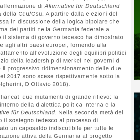
l’affermazione di
Alternative für Deutschland
a della Cdu/Csu. A partire dalla elezioni del
ssa in discussione della logica bipolare che
ma dei partiti nella Germania federale a
o il sistema di governo tedesco ha dimostrato
e agli altri paesi europei, fornendo alla
ttamento all’evoluzione degli equilibri politici
cizio della leadership di Merkel nei governi di
il progressivo ridimensionamento delle due
el 2017 sono scese rispettivamente sotto la
lgherini, D’Ottavio 2018).
ffiancati due mutamenti di grande rilievo: la
interno della dialettica politica interna e la
tive für Deutschland
. Nella seconda metà del
o il sostegno tedesco al processo di
to un caposaldo indiscutibile per tutte le
cipazione attiva della Germania al progetto