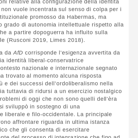
 relative alla configurazione della identità
non vuole incentrata sul senso di colpa per i
costituzionale promosso da Habermas, ma
o grado di autonomia intellettuale rispetto alla
e a partire dopoguerra ha influito sulla
ale (Rusconi 2019, Limes 2018).
ata da
AfD
corrisponde l’esigenza avvertita da
ia identità liberal-conservatrice
n contesto nazionale e internazionale segnato
ha trovato al momento alcuna risposta
tù e dei successi dell’ordoliberalismo nella
a tuttavia di ridursi a un esercizio nostalgico
problemi di oggi che non sono quelli dell’èra
i sviluppò in sostegno di una
liberale e filo-occidentale. La principale
vono affrontare riguarda in ultima istanza
ico che gli consenta di esercitare
ente del processo di integrazione che fino ad