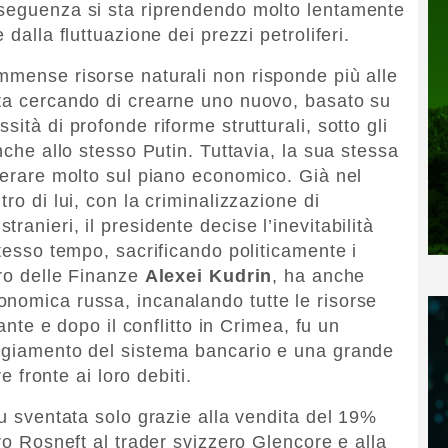
nseguenza si sta riprendendo molto lentamente
 dalla fluttuazione dei prezzi petroliferi.
mmense risorse naturali non risponde più alle
sta cercando di crearne uno nuovo, basato su
ità di profonde riforme strutturali, sotto gli
nche allo stesso Putin. Tuttavia, la sua stessa
operare molto sul piano economico. Già nel
ro di lui, con la criminalizzazione di
anieri, il presidente decise l’inevitabilità
stesso tempo, sacrificando politicamente i
tro delle Finanze
Alexei Kudrin
, ha anche
nomica russa, incanalando tutte le risorse
rante e dopo il conflitto in Crimea, fu un
eggiamento del sistema bancario e una grande
re fronte ai loro debiti.
fu sventata solo grazie alla vendita del 19%
ero Rosneft al trader svizzero Glencore e alla