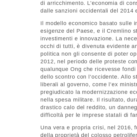
di arricchimento. L’economia di co
dalle sanzioni occidentali del 2014 e
Il modello economico basato sulle i
esigenze del Paese, e il Cremlino 
investimenti e innovazione. La necess
occhi di tutti, è divenuta evidente a
politica non gli consente di poter 
2012, nel periodo delle proteste cont
qualunque Ong che ricevesse fondi str
dello scontro con l’occidente. Allo 
liberali al governo, come l’ex minis
pregiudicato la modernizzazione eco
nella spesa militare. Il risultato, du
drastico calo del reddito, un dann
difficoltà per le imprese statali di fa
Una vera e propria crisi, nel 2016, 
della proprietà del colosso petrolif