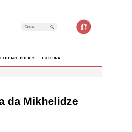
Search Button
Search
for:
LTHCARE POLICY
CULTURA
ta da Mikhelidze