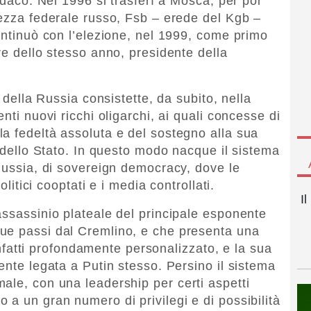
indaco. Nel 1996 si trasferì a Mosca, per poi
rezza federale russo, Fsb – erede del Kgb –
ontinuò con l’elezione, nel 1999, come primo
re dello stesso anno, presidente della
e della Russia consistette, da subito, nella
nti nuovi ricchi oligarchi, ai quali concesse di
a fedeltà assoluta e del sostegno alla sua
o dello Stato. In questo modo nacque il sistema
 Russia, di sovereign democracy, dove le
olitici cooptati e i media controllati.
I
assassinio plateale del principale esponente
due passi dal Cremlino, e che presenta una
è infatti profondamente personalizzato, e la sua
ente legata a Putin stesso. Persino il sistema
ale, con una leadership per certi aspetti
 a un gran numero di privilegi e di possibilità