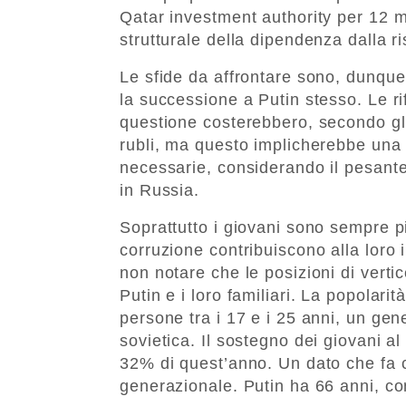
Qatar investment authority per 12 mil
strutturale della dipendenza dalla r
Le sfide da affrontare sono, dunqu
la successione a Putin stesso. Le ri
questione costerebbero, secondo gli 
rubli, ma questo implicherebbe una 
necessarie, considerando il pesant
in Russia.
Soprattutto i giovani sono sempre p
corruzione contribuiscono alla loro
non notare che le posizioni di vertic
Putin e i loro familiari. La popolari
persone tra i 17 e i 25 anni, un gen
sovietica. Il sostegno dei giovani a
32% di quest’anno. Un dato che fa c
generazionale. Putin ha 66 anni, co