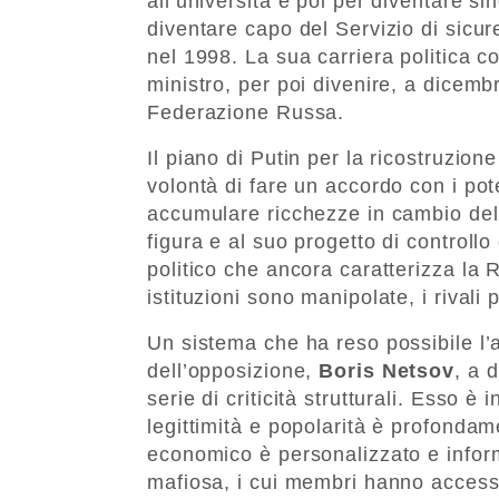
all’università e poi per diventare s
diventare capo del Servizio di sicu
nel 1998. La sua carriera politica c
ministro, per poi divenire, a dicemb
Federazione Russa.
Il piano di Putin per la ricostruzion
volontà di fare un accordo con i pote
accumulare ricchezze in cambio dell
figura e al suo progetto di controll
politico che ancora caratterizza la
istituzioni sono manipolate, i rivali p
Un sistema che ha reso possibile l’
dell’opposizione,
Boris Netsov
, a 
serie di criticità strutturali. Esso 
legittimità e popolarità è profondam
economico è personalizzato e inform
mafiosa, i cui membri hanno accesso