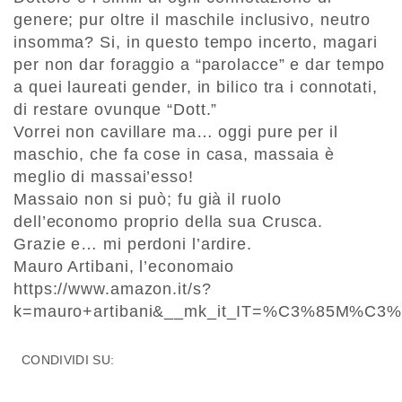
genere; pur oltre il maschile inclusivo, neutro
insomma? Si, in questo tempo incerto, magari
per non dar foraggio a “parolacce” e dar tempo
a quei laureati gender, in bilico tra i connotati,
di restare ovunque “Dott.”
Vorrei non cavillare ma… oggi pure per il
maschio, che fa cose in casa, massaia è
meglio di massai’esso!
Massaio non si può; fu già il ruolo
dell’economo proprio della sua Crusca.
Grazie e… mi perdoni l’ardire.
Mauro Artibani, l’economaio
https://www.amazon.it/s?
k=mauro+artibani&__mk_it_IT=%C3%85M%C
CONDIVIDI SU: