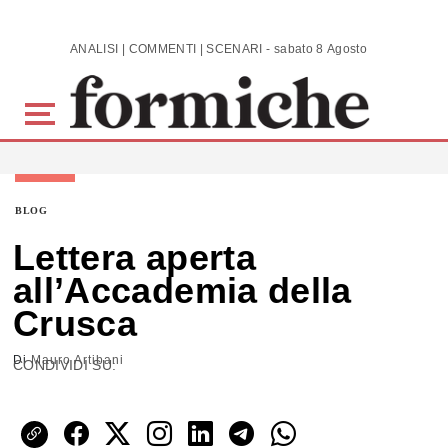
Skip to main content
ANALISI | COMMENTI | SCENARI - sabato 8 Agosto 2026
BLOG
Lettera aperta
all’Accademia della
Crusca
Di
Mauro Artibani
CONDIVIDI SU: