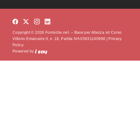
Copyright © 2026 Formiche.net. – Base per Altezza srl Corso
Vittorio Emanuele II, n. 18, Partita IVA 05831140966 |
Privacy
Policy.
Powered by