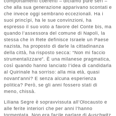
comportamenti coerenti – diciamo pure seri –
che alla sua generazione apparivano scontati e
che invece oggi sembrano eccezionali. Ha i
suoi princìpi, ha le sue convinzioni, ha
espresso il suo voto a favore del Conte bis, ma
quando l’assessora del comune di Napoli, la
stessa che in Rete definisce Israele un Paese
nazista, ha proposto di darle la cittadinanza
della città, ha risposto secca: “Non mi faccio
strumentalizzare”. È una milanese pragmatica,
così quando hanno lanciato l’idea di candidarla
al Quirinale ha sorriso: alla mia età, quasi
novant’anni? E senza alcuna esperienza
politica? Però, se gli anni fossero stati di
meno, chissà.
Liliana Segre è sopravvissuta all’Olocausto e
alle ferite interiori che per anni l’hanno
tormentata. Non era facile parlare di Auschwitz