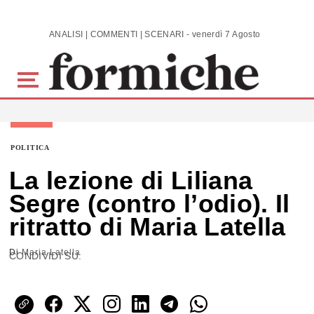
Skip to main content
ANALISI | COMMENTI | SCENARI - venerdì 7 Agosto 2026
POLITICA
La lezione di Liliana
Segre (contro l’odio). Il
ritratto di Maria Latella
Di
Maria Latella
CONDIVIDI SU: