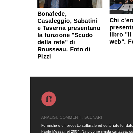
Bonafede,
Chi c'er
Casaleggio, Sabatini
present
e Taverna presentano
libro "Il
la funzione "Scudo
web". Fo
della rete" di
Rousseau. Foto di
Pizzi
ANALISI, COMMENTI, SCENARI
Formiche è un progetto culturale ed editoriale fondat
Paolo Messa nel 2004. Nato come rivista cartacea, o