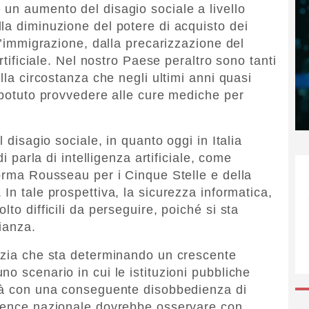
un aumento del disagio sociale a livello
la diminuzione del potere di acquisto dei
ll’immigrazione, dalla precarizzazione del
artificiale. Nel nostro Paese peraltro sono tanti
lla circostanza che negli ultimi anni quasi
o potuto provvedere alle cure mediche per
l disagio sociale, in quanto oggi in Italia
di parla di intelligenza artificiale, come
forma Rousseau per i Cinque Stelle e della
 In tale prospettiva, la sicurezza informatica,
to difficili da perseguire, poiché si sta
ianza.
azia che sta determinando un crescente
o scenario in cui le istituzioni pubbliche
ità con una conseguente disobbedienza di
igence nazionale dovrebbe osservare con