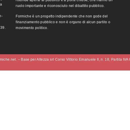
rotonde aperte al pubblico e a porte chiuse, che hanno un
ma
ruolo importante e riconosciuto nel dibattito pubblico.
n-
Formiche è un progetto indipendente che non gode del
finanziamento pubblico e non è organo di alcun partito o
e39.
movimento politico.
iche.net. – Base per Altezza srl Corso Vittorio Emanuele II, n. 18, Partita IV