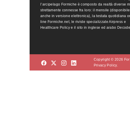
l’arcipelago Formiche è composto da realtà diverse 
strettamente connesse fra loro: il mensile (disponibile
anche in versione elettronica), la testata quotidiana o
line Formiche.net, le riviste specializzate Airpress e
Healthcare Policy e il sito in inglese ed arabo Decod
Copyright © 2026 Form
Privacy Policy.