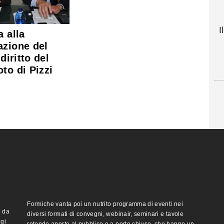
I
a alla
azione del
 diritto del
to di Pizzi
Formiche vanta poi un nutrito programma di eventi nei
o da
diversi formati di convegni, webinair, seminari e tavole
ggi