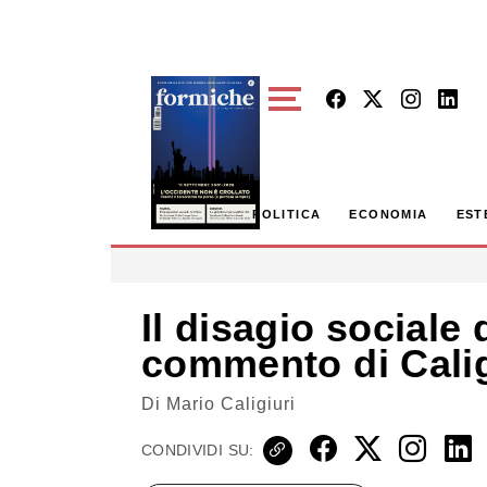
Skip to main content
POLITICA
ECONOMIA
EST
Il disagio sociale 
commento di Calig
Di
Mario Caligiuri
CONDIVIDI SU: