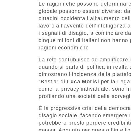
Le ragioni che possono determinare 
globale possono essere diverse: dal
cittadini occidentali all’aumento de
lavoro all’avvento dell’intelligenza 
i segnali di disagio, a cominciare da
cinque milioni di italiani non hann
ragioni economiche
La rete contribuisce ad amplificare i
quando si parla di politica in realtà 
dimostrano l’incidenza della piatta
“Bestia” di
Luca Morisi
per la Lega.
come la privacy individuale, sono mol
profilando una società della sorvegl
È la progressiva crisi della democr
disagio sociale, facendo emergere un
potrebbero presto perdere credibil
massa. Appunto per questo l’intell