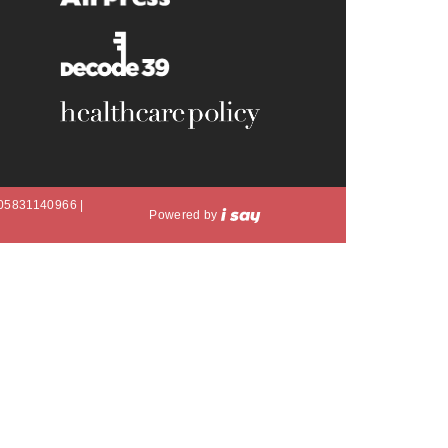
A 05831140966 |
Powered by