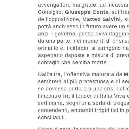
avvenga loro malgrado, ad incassare 
Consiglio,
Giuseppe Conte
, sul fr
dell’opposizione,
Matteo Salvini
, s
potrà anch’esso in futuro avere un 
anzi il governo, possa avvantaggiarsi
da una parte, nei momenti di crisi se
ormai lo è, i cittadini si stringono n
aspettano risposte e misure di prev
contagio che semina morte.
Dall’altra, l’offensiva maturata da
M
sembrerà ai più pretestuosa e di se
se dovesse portare a una crisi dell’
l’incontro fra il leader di Italia Viv
settimana, segni una sorta di tregua
contendenti, entrambi irrigiditisi in
conciliabili.