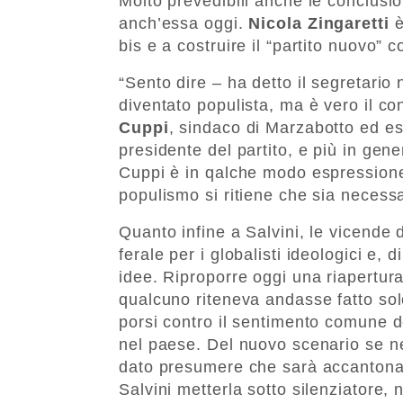
Molto prevedibili anche le conclusi
anch’essa oggi.
Nicola Zingaretti
è
bis e a costruire il “partito nuovo” 
“Sento dire – ha detto il segretario
diventato populista, ma è vero il con
Cuppi
, sindaco di Marzabotto ed es
presidente del partito, e più in gener
Cuppi è in qalche modo espressione
populismo si ritiene che sia necessar
Quanto infine a Salvini, le vicende
ferale per i globalisti ideologici e,
idee. Riproporre oggi una riapertura
qualcuno riteneva andasse fatto sol
porsi contro il sentimento comune de
nel paese. Del nuovo scenario se ne 
dato presumere che sarà accantona
Salvini metterla sotto silenziatore, 