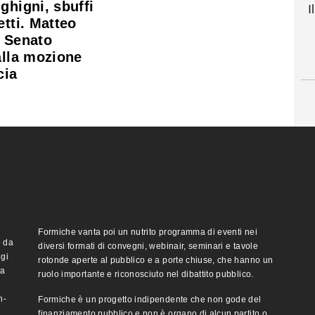
ghigni, sbuffi
I
etti. Matteo
l Senato
alla mozione
cia
Formiche vanta poi un nutrito programma di eventi nei
o da
diversi formati di convegni, webinair, seminari e tavole
ggi
rotonde aperte al pubblico e a porte chiuse, che hanno un
ma
ruolo importante e riconosciuto nel dibattito pubblico.
n-
Formiche è un progetto indipendente che non gode del
finanziamento pubblico e non è organo di alcun partito o