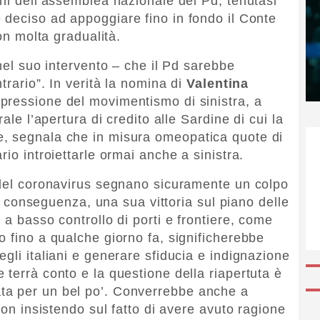
oni dell’assemblea nazionale del Pd, tenutasi
 deciso ad appoggiare fino in fondo il Conte
con molta gradualità.
 nel suo intervento – che il Pd sarebbe
trario”. In verità la nomina di
Valentina
pressione del movimentismo di sinistra, a
ale l’apertura di credito alle Sardine di cui la
, segnala che in misura omeopatica quote di
io introiettarle ormai anche a sinistra.
 del coronavirus segnano sicuramente un colpo
 di conseguenza, una sua vittoria sul piano delle
 a basso controllo di porti e frontiere, come
o fino a qualche giorno fa, significherebbe
gli italiani e generare sfiducia e indignazione
terrà conto e la questione della riapertuta è
ta per un bel po’. Converrebbe anche a
non insistendo sul fatto di avere avuto ragione