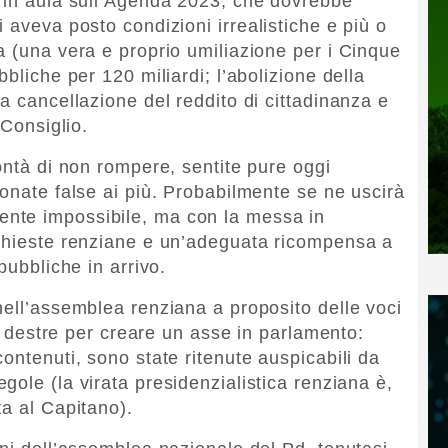
o in aula sull’Agenda 2023, che dovrebbe
 aveva posto condizioni irrealistiche e più o
a (una vera e proprio umiliazione per i Cinque
bliche per 120 miliardi; l’abolizione della
a cancellazione del reddito di cittadinanza e
 Consiglio.
ontà di non rompere, sentite pure oggi
uonate false ai più. Probabilmente se ne uscirà
nte impossibile, ma con la messa in
ichieste renziane e un’adeguata ricompensa a
pubbliche in arrivo.
nell’assemblea renziana a proposito delle voci
le destre per creare un asse in parlamento:
ontenuti, sono state ritenute auspicabili da
egole (la virata presidenzialistica renziana è,
ta al Capitano).