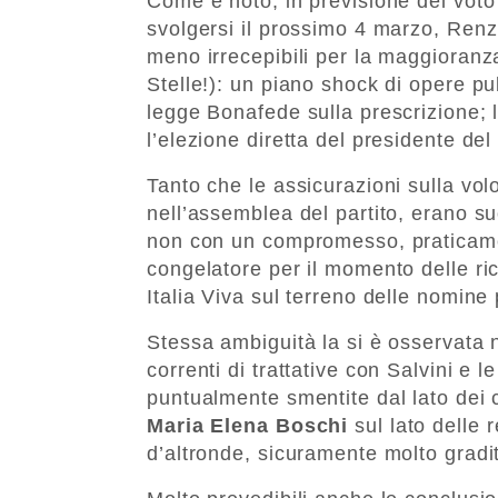
Come è noto, in previsione del vot
svolgersi il prossimo 4 marzo, Renzi
meno irrecepibili per la maggioranz
Stelle!): un piano shock di opere pub
legge Bonafede sulla prescrizione; l
l’elezione diretta del presidente del
Tanto che le assicurazioni sulla vol
nell’assemblea del partito, erano s
non con un compromesso, praticame
congelatore per il momento delle r
Italia Viva sul terreno delle nomine 
Stessa ambiguità la si è osservata 
correnti di trattative con Salvini e 
puntualmente smentite dal lato dei c
Maria Elena Boschi
sul lato delle r
d’altronde, sicuramente molto gradi