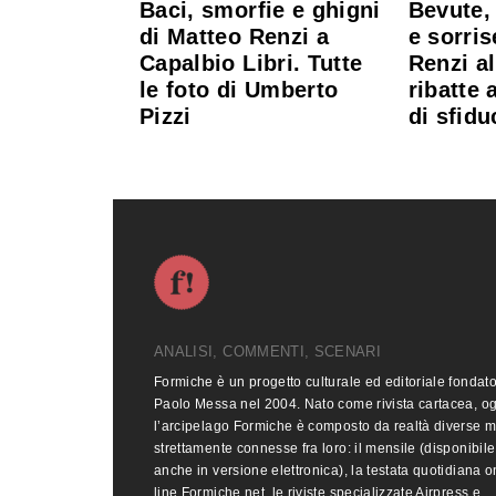
Baci, smorfie e ghigni
Bevute, 
di Matteo Renzi a
e sorris
Capalbio Libri. Tutte
Renzi a
le foto di Umberto
ribatte 
Pizzi
di sfidu
ANALISI, COMMENTI, SCENARI
Formiche è un progetto culturale ed editoriale fondat
Paolo Messa nel 2004. Nato come rivista cartacea, o
l’arcipelago Formiche è composto da realtà diverse 
strettamente connesse fra loro: il mensile (disponibile
anche in versione elettronica), la testata quotidiana o
line Formiche.net, le riviste specializzate Airpress e