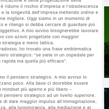
nificazione e della progettazione della
 è ridurre il rischio d’impresa e l’obsolescenza
à e la longevità dell’impresa mettendo ordine e
ione migliore. Oggi siamo in un momento di
to e ritengo si debba cercare di guardare più
oggettivo. A mio avviso bisognerebbe lavorare
tivo con azioni progettate con maggior
 strategia e meno tattica.
paradosso, ho trovato una frase emblematica
iero strategico: “se siete in un ospedale per
ù rapida ma quella più efficace”.
o il pensiero strategico. A mio avviso lo
lizzano poco. Alla base ci dovrebbe essere
 mindset più aperto e più libero –
 il pensiero strategico ad un livello superiore.
a e di dare maggior impulso all’immaginazione,
zza, alla lungimiranza, alla mediazione e al