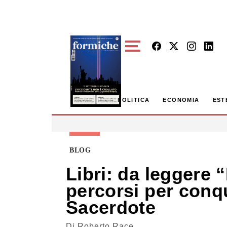
Skip to main content
POLITICA
ECONOMIA
EST
BLOG
Libri: da leggere 
percorsi per conqu
Sacerdote
Di
Roberto Race