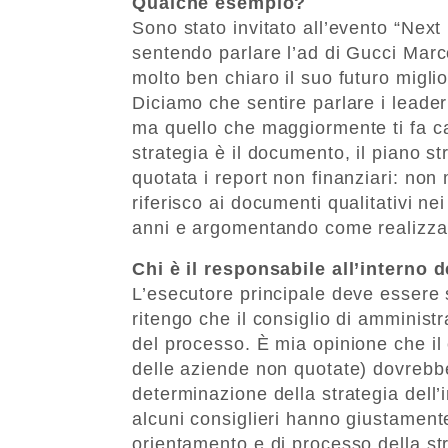
Qualche esempio?
Sono stato invitato all’evento “Nex
sentendo parlare l’ad di Gucci Mar
molto ben chiaro il suo futuro miglio
Diciamo che sentire parlare i leade
ma quello che maggiormente ti fa ca
strategia è il documento, il piano s
quotata i report non finanziari: non 
riferisco ai documenti qualitativi ne
anni e argomentando come realizzar
Chi è il responsabile all’interno 
L’esecutore principale deve essere
ritengo che il consiglio di amminist
del processo. È mia opinione che il
delle aziende non quotate) dovrebbe
determinazione della strategia dell’
alcuni consiglieri hanno giustamente
orientamento e di processo della st