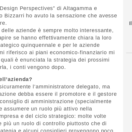
t Design Perspectives” di Altagamma e
co Bizzarri ho avuto la sensazione che avesse
re.
I
r delle aziende è sempre molto interessante,
pire se hanno effettivamente chiara la loro
trategico quinquennale e per le aziende
mi riferisco ai piani economico-finanziario mi
i quali è enunciata la strategia dei prossimi
la, i conti vengono dopo.
dell’azienda?
 sicuramente l’amministratore delegato, ma
razione debba essere il promotore e il gestore
 consiglio di amministrazione (specialmente
 assumere un ruolo più attivo nella
impresa e del ciclo strategico: molte volte
 più un ruolo di controllo piuttosto che di
rategia e alcuni consiglieri provengono poco