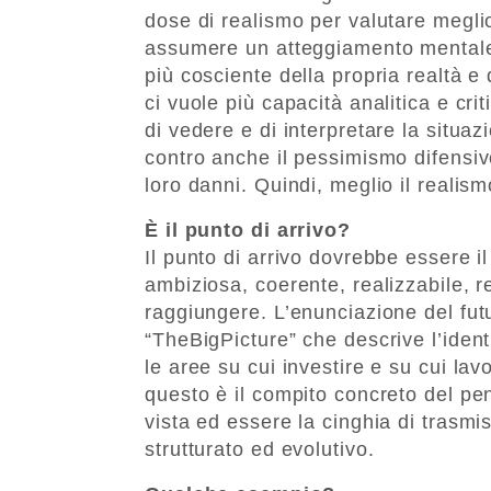
dose di realismo per valutare meglio
assumere un atteggiamento mentale p
più cosciente della propria realtà e 
ci vuole più capacità analitica e cr
di vedere e di interpretare la situa
contro anche il pessimismo difensiv
loro danni. Quindi, meglio il realism
È il punto di arrivo?
Il punto di arrivo dovrebbe essere il
ambiziosa, coerente, realizzabile, r
raggiungere. L’enunciazione del fu
“TheBigPicture” che descrive l’identit
le aree su cui investire e su cui la
questo è il compito concreto del pen
vista ed essere la cinghia di trasmi
strutturato ed evolutivo.