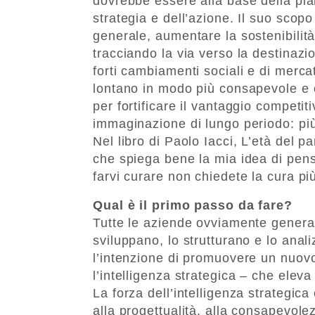
dovrebbe essere alla base della pia
strategia e dell’azione. Il suo scopo
generale, aumentare la sostenibilit
tracciando la via verso la destinaz
forti cambiamenti sociali e di merca
lontano in modo più consapevole e 
per fortificare il vantaggio competi
immaginazione di lungo periodo: più
Nel libro di Paolo Iacci, L’età del 
che spiega bene la mia idea di pens
farvi curare non chiedete la cura pi
Qual è il primo passo da fare?
Tutte le aziende ovviamente generan
sviluppano, lo strutturano e lo ana
l’intenzione di promuovere un nuovo
l’intelligenza strategica – che eleva
La forza dell’intelligenza strategic
alla progettualità, alla consapevole