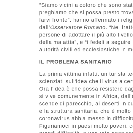
“Siamo vicini a coloro che sono sta
preghiamo che si possa presto trov
farvi fronte”, hanno affermato i reli
dall’
Osservatore Romano
. “Nel fra
persone di adottare il più alto livel
della malattia”, e “i fedeli a seguire
autorità civili ed ecclesiastiche in m
IL PROBLEMA SANITARIO
La prima vittima infatti, un turista t
scienziati sull’idea che il virus a 
Ora l’idea è che possa resistere dag
si vive comunemente in Africa, dall’
scende di parecchio, ai deserti in cui
è la struttura sanitaria, che è molto
coronavirus abbia messo in difficol
Figuriamoci in paesi molto poveri, 