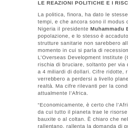
LE REAZIONI POLITICHE E I RIS
La politica, finora, ha dato le stesse
tempi, e che ancora sono il modus op
Nigeria il presidente
Muhammadu B
popolazione, e lo stesso è accaduto
strutture sanitarie non sarebbero all
momento in cui si parla di recessi
L’Overseas Development Institute (O
rischia di bruciare, soltanto per via
a 4 miliardi di dollari. Cifre ridotte,
verrebbero a perdersi a livello plan
realtà. Ma cifre rilevanti per la cond
attualmente l’Africa.
“Economicamente, è certo che l’Afri
da cui tutto il pianeta trae le risor
bauxite o al coltan. È chiaro che n
rallentano, rallenta la domanda di qu