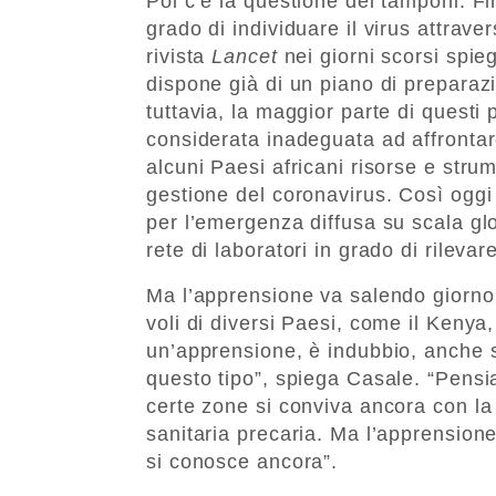
Poi c’è la questione dei tamponi. Fi
grado di individuare il virus attrav
rivista
Lancet
nei giorni scorsi spie
dispone già di un piano di preparaz
tuttavia, la maggior parte di questi
considerata inadeguata ad affrontar
alcuni Paesi africani risorse e strum
gestione del coronavirus. Così oggi 
per l’emergenza diffusa su scala g
rete di laboratori in grado di rileva
Ma l’apprensione va salendo giorno 
voli di diversi Paesi, come il Kenya, 
un’apprensione, è indubbio, anche s
questo tipo”, spiega Casale. “Pensiam
certe zone si conviva ancora con la 
sanitaria precaria. Ma l’apprension
si conosce ancora”.