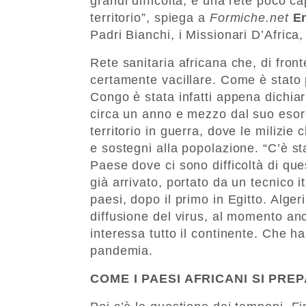
grandi difficoltà, e una rete poco ca
territorio”, spiega a
Formiche.net
E
Padri Bianchi, i Missionari D’Africa,
Rete sanitaria africana che, di fron
certamente vacillare. Come è stato
Congo è stata infatti appena dichiar
circa un anno e mezzo dal suo esordi
territorio in guerra, dove le milizie
e sostegni alla popolazione. “C’è s
Paese dove ci sono difficoltà di ques
già arrivato, portato da un tecnico it
paesi, dopo il primo in Egitto. Alge
diffusione del virus, al momento an
interessa tutto il continente. Che h
pandemia.
COME I PAESI AFRICANI SI PR