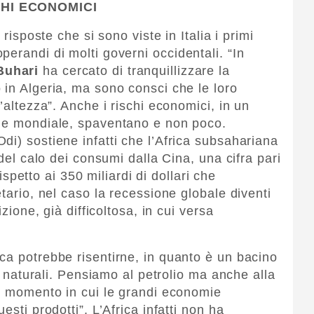
CHI ECONOMICI
 risposte che si sono viste in Italia i primi
erandi di molti governi occidentali. “In
uhari
ha cercato di tranquillizzare la
 in Algeria, ma sono consci che le loro
’altezza”. Anche i rischi economici, in un
one mondiale, spaventano e non poco.
di) sostiene infatti che l’Africa subsahariana
 del calo dei consumi dalla Cina, una cifra pari
 rispetto ai 350 miliardi di dollari che
etario, nel caso la recessione globale diventi
izione, già difficoltosa, in cui versa
ca potrebbe risentirne, in quanto è un bacino
se naturali. Pensiamo al petrolio ma anche alla
el momento in cui le grandi economie
esti prodotti”. L’Africa infatti non ha