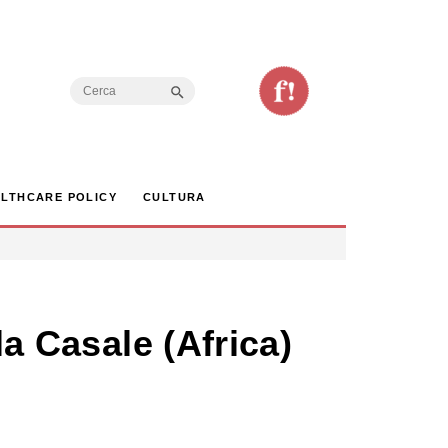
Search Button
Search
for:
LTHCARE POLICY
CULTURA
la Casale (Africa)