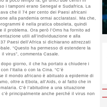
no a poco tempo fa, gli unici due centri in
erso i tamponi erano Senegal e Sudafrica. La
gava che il 74 per cento dei Paesi africani
ione alla pandemia ormai acclaratasi. Ma che,
 programmi è nella pratica obsoleta, quindi
e il problema. Ora però l’Oms ha fornito ad
entazione utili all’individuazione e alla
37 Paesi dell’Africa si dichiarano attrezzati
lobale. “Questo ha permesso di estendere la
re il virus”, commenta Casale.
dopo giorno, il che ha portato a chiudere i
con l’Italia o con la Cina. “C’è
e il mondo africano è abituato a epidemie di
o, oltre a Ebola, all’Aids, o al fatto che in
malaria. C’è l’abitudine a una situazione
e c’è principalmente anche perché il virus non