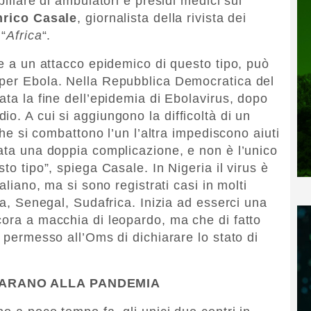
pillare di ambulatori e presidi medici sul
nrico Casale
, giornalista della rivista dei
 “
Africa
“.
te a un attacco epidemico di questo tipo, può
 per Ebola. Nella Repubblica Democratica del
ata la fine dell’epidemia di Ebolavirus, dopo
o. A cui si aggiungono la difficoltà di un
 che si combattono l’un l’altra impediscono aiuti
tata una doppia complicazione, e non è l’unico
to tipo”, spiega Casale. In Nigeria il virus è
aliano, ma si sono registrati casi in molti
ria, Senegal, Sudafrica. Inizia ad esserci una
cora a macchia di leopardo, ma che di fatto
a permesso all’Oms di dichiarare lo stato di
EPARANO ALLA PANDEMIA