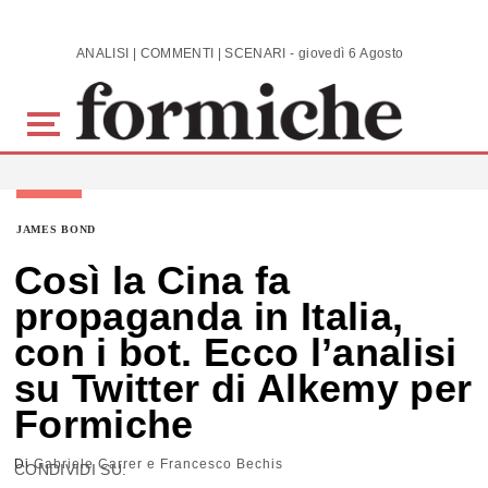
Skip to main content
ANALISI | COMMENTI | SCENARI - giovedì 6 Agosto 2026
JAMES BOND
Così la Cina fa
propaganda in Italia,
con i bot. Ecco l’analisi
su Twitter di Alkemy per
Formiche
Di
Gabriele Carrer e Francesco Bechis
CONDIVIDI SU: