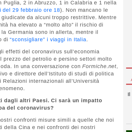
in Puglia, 2 in Abruzzo, 1 in Calabria e 1 nella
i del 29 febbraio ore 18
). Non mancano le
giudicate da alcuni troppo restrittive. Mentre
tà ha elevato a “molto alto” il rischio di
la Germania sono in allerta, mentre il
o di
“sconsigliare” i viaggi in Italia
.
i effetti del coronavirus sull’economia
il prezzo del petrolio e persino settori molto
 moda. In una conversazione con
Formiche.net
,
o e direttore dell’Istituto di studi di politica
i Relazioni internazionali all’Università
 fenomeno.
I
i dagli altri Paesi. Ci sarà un impatto
lpa del coronavirus?
stri confronti misure simili a quelle che noi
 della Cina e nei confronti dei nostri