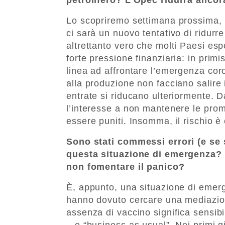
Lo scopriremo settimana prossima, 
ci sarà un nuovo tentativo di ridurre
altrettanto vero che molti Paesi esp
forte pressione finanziaria: in primis
linea ad affrontare l’emergenza coro
alla produzione non facciano salire 
entrate si riducano ulteriormente. D
l’interesse a non mantenere le prom
essere puniti. Insomma, il rischio è 
Sono stati commessi errori (e se s
questa situazione di emergenza?
non fomentare il panico?
È, appunto, una situazione di emerge
hanno dovuto cercare una mediazione
assenza di vaccino significa sensib
– e “business as usual”. Nei primi g