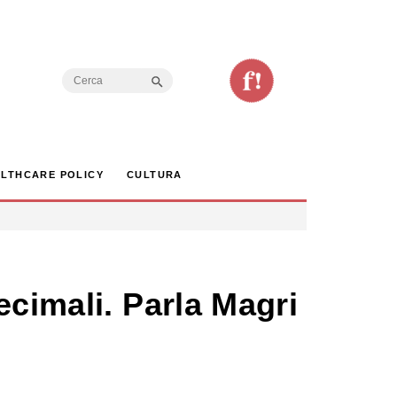
Search Button
Search
for:
LTHCARE POLICY
CULTURA
ecimali. Parla Magri