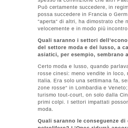
Può certamente succedere, in regimi
possa succedere in Francia o Germa
“aperta“ di altri, ha dimostrato che 
velocemente e in modo più incontrol
Quali saranno i settori dell’econo
del settore moda e del lusso, a c
asiatici, per esempio, sembrano a
Certo moda e lusso, quando parlav
rosse cinesi: meno vendite in loco, 
Italia. Era solo una settimana fa,
zone rosse“ in Lombardia e Veneto; c
turismo tout-court, on solo dalla Ci
primi colpi. I settori impattati poss
moda.
Quali saranno le conseguenze di
petrolifero? L’Opec ridurrà ancor