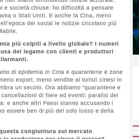
 e società chiuse: ho difficoltà a pensare
nia o Stati Uniti. E anche la Cina, meno
nell’epoca dei social le notizie circolano più
labile.
mia più colpiti a livello globale? I numeri
ausa del legame con clienti e produttori
llarmanti.
amo di epidemia in Cina e quarantene e zone
meno export, meno vendite ai turisti cinesi in
 sembra un secolo. Ora abbiamo “quarantene e
ancellazioni di fiere ed eventi; paralisi del
na: e anche altri Paesi stanno accusando i
ono essere ben di più del solo lusso e della
 questa congiuntura sul mercato
a la produzione per alzare il prezzo?