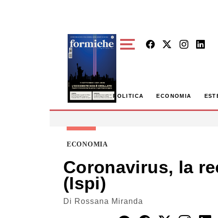
Skip to main content
POLITICA
ECONOMIA
EST
ECONOMIA
Coronavirus, la re
(Ispi)
Di
Rossana Miranda