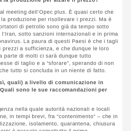
al meeting dell’Opec plus. È quasi certo che
 la produzione per risollevare i prezzi. Ma è
ortatori di petrolio sono già da tempo sotto
 l’Iran, sotto sanzioni internazionali e in prima
navirus. La paura di questi Paesi è che i tagli
i prezzi a sufficienza, e che dunque le loro
a parte di molti ci sarà dunque tutto
esse di taglio e a “sforare”, sperando di non
che tutto si concluda in un niente di fatto.
ì, quali) a livello di comunicazione in
 Quali sono le sue raccomandazioni per
nza nella quale autorità nazionali e locali
, in tempi brevi, fra “contenimento“ – che in
ilizzazione, isolamento, quarantena, chiusura
iorni è passato soprattutto il primo