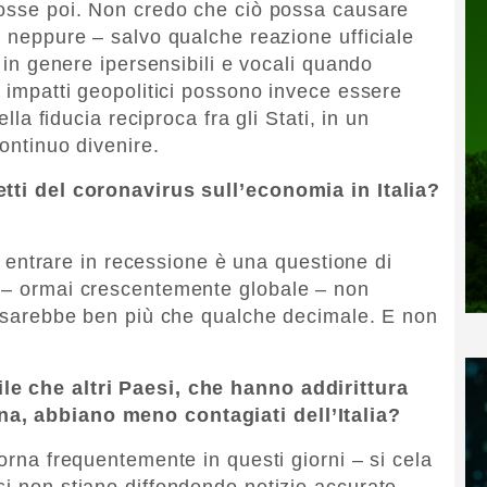
rosse poi. Non credo che ciò possa causare
e neppure – salvo qualche reazione ufficiale
, in genere ipersensibili e vocali quando
i impatti geopolitici possono invece essere
ella fiducia reciproca fra gli Stati, in un
continuo divenire.
etti del coronavirus sull’economia in Italia?
ici entrare in recessione è una questione di
a – ormai crescentemente globale – non
ci sarebbe ben più che qualche decimale. E non
le che altri Paesi, che hanno addirittura
a, abbiano meno contagiati dell’Italia?
torna frequentemente in questi giorni – si cela
si non stiano diffondendo notizie accurate.