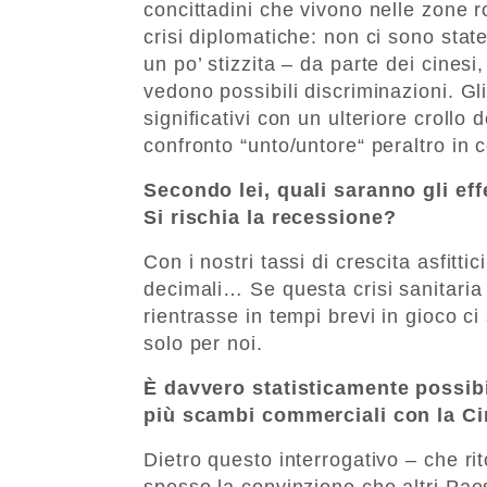
concittadini che vivono nelle zone 
crisi diplomatiche: non ci sono stat
un po’ stizzita – da parte dei cinesi
vedono possibili discriminazioni. Gl
significativi con un ulteriore crollo d
confronto “unto/untore“ peraltro in 
Secondo lei, quali saranno gli eff
Si rischia la recessione?
Con i nostri tassi di crescita asfitt
decimali… Se questa crisi sanitari
rientrasse in tempi brevi in gioco 
solo per noi.
È davvero statisticamente possibi
più scambi commerciali con la Cin
Dietro questo interrogativo – che ri
spesso la convinzione che altri Pae