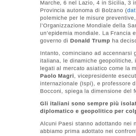
Marche, 6 nel Lazio, 4 in Sicilia, 3 
Provincia autonoma di Bolzano (
dat
polemiche per le misure preventive, 
l’Organizzazione Mondiale della Sani
un’epidemia mondiale. La Francia e 
governo di
Donald Trump
ha decis
Intanto, cominciano ad accennarsi gl
italiana, le dinamiche geopolitiche, 
legati al mercato asiatico come la
Paolo Magri
, vicepresidente esecutiv
internazionale (Ispi), e professore d
Bocconi, spiega la dimensione del
Gli italiani sono sempre più isolat
diplomatico e geopolitico per co
Alcuni Paesi stanno adottando nei no
abbiamo prima adottato nei confronti