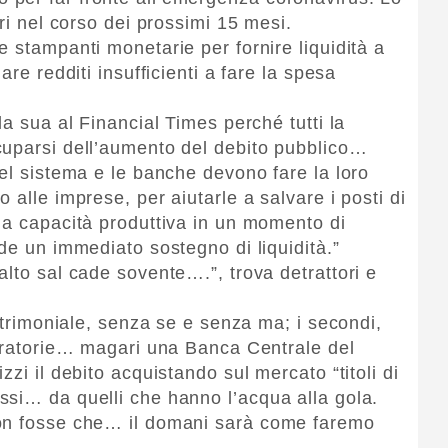
ari nel corso dei prossimi 15 mesi.
 stampanti monetarie per fornire liquidità a
are redditi insufficienti a fare la spesa
la sua al Financial Times perché tutti la
cuparsi dell’aumento del debito pubblico…
nel sistema e le banche devono fare la loro
 alle imprese, per aiutarle a salvare i posti di
la capacità produttiva in un momento di
de un immediato sostegno di liquidità.”
lto sal cade sovente….”, trova detrattori e
patrimoniale, senza se e senza ma; i secondi,
moratorie… magari una Banca Centrale del
zi il debito acquistando sul mercato “titoli di
si… da quelli che hanno l’acqua alla gola.
non fosse che… il domani sarà come faremo