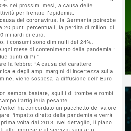
 30% nei prossimi mesi, a causa delle
ttività per frenare l’epidemia.
 a causa del coronavirus, la Germania potrebbe
 20 punti percentuali, la perdita di milioni di
0 miliardi di euro.
no, i consumi sono diminuiti del 24%.
: “Ogni mese di contenimento della pandemia ”
ue punti di Pil”
rare la febbre: “A causa del carattere
mica e degli ampi margini di incertezza sulla
mine, viene sospesa la diffusione dell’ Euro
n sembra bastare, squilli di trombe e rombi
campo l’artiglieria pesante.
 Merkel ha concordato un pacchetto del valore
igare l’impatto diretto della pandemia e verrà
prima volta dal 2013. Nel dettaglio, il piano
ti alle imprese e al servizio sanitario.