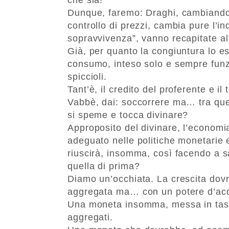
Dunque, faremo: Draghi, cambiando i
controllo di prezzi, cambia pure l’ind
sopravvivenza”, vanno recapitate al 
Già, per quanto la congiuntura lo es
consumo, inteso solo e sempre funz
spiccioli.
Tant’è, il credito del proferente e i
Vabbè, dai: soccorrere ma… tra ques
si speme e tocca divinare?
Approposito del divinare, l’economi
adeguato nelle politiche monetarie e 
riuscirà, insomma, così facendo a s
quella di prima?
Diamo un’occhiata. La crescita dov
aggregata ma… con un potere d’acqui
Una moneta insomma, messa in tasca
aggregati.