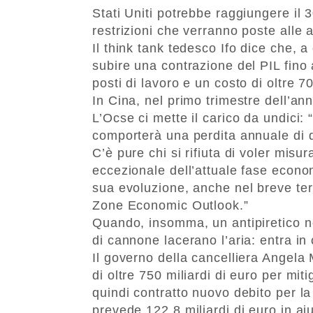
Stati Uniti potrebbe raggiungere il
restrizioni che verranno poste alle a
Il think tank tedesco Ifo dice che,
subire una contrazione del PIL fino a
posti di lavoro e un costo di oltre 70
In Cina, nel primo trimestre dell’an
L’Ocse ci mette il carico da undici
comporterà una perdita annuale di d
C’è pure chi si rifiuta di voler misu
eccezionale dell’attuale fase econo
sua evoluzione, anche nel breve ter
Zone Economic Outlook.”
Quando, insomma, un antipiretico no
di cannone lacerano l’aria: entra in 
Il governo della cancelliera Angela
di oltre 750 miliardi di euro per mit
quindi contratto nuovo debito per la 
prevede 122,8 miliardi di euro in aiu