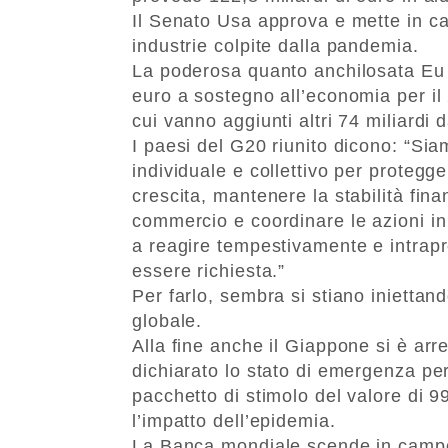
Il Senato Usa approva e mette in ca
industrie colpite dalla pandemia.
La poderosa quanto anchilosata Eu i
euro a sostegno all’economia per il
cui vanno aggiunti altri 74 miliardi 
I paesi del G20 riunito dicono: “Si
individuale e collettivo per protegger
crescita, mantenere la stabilità fina
commercio e coordinare le azioni in 
a reagire tempestivamente e intrapr
essere richiesta.”
Per farlo, sembra si stiano iniettand
globale.
Alla fine anche il Giappone si è arr
dichiarato lo stato di emergenza per
pacchetto di stimolo del valore di 990
l’impatto dell’epidemia.
La Banca mondiale scende in campo 