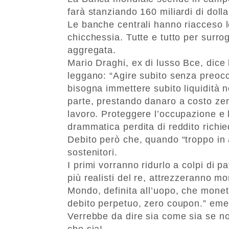
farà stanziando 160 miliardi di doll
Le banche centrali hanno riacceso le
chicchessia. Tutte e tutto per surrog
aggregata.
Mario Draghi, ex di lusso Bce, dice 
leggano: “Agire subito senza preoc
bisogna immettere subito liquidità 
parte, prestando danaro a costo zero
lavoro. Proteggere l’occupazione e 
drammatica perdita di reddito richie
Debito però che, quando “troppo in a
sostenitori.
I primi vorranno ridurlo a colpi di 
più realisti del re, attrezzeranno 
Mondo, definita all’uopo, che monetiz
debito perpetuo, zero coupon.” emes
Verrebbe da dire sia come sia se 
che sia!