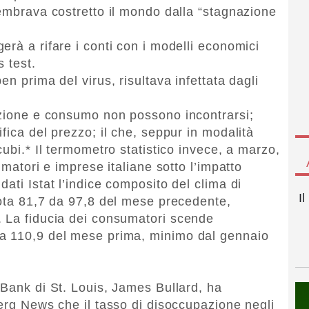
sembrava costretto il mondo dalla “stagnazione
rà a rifare i conti con i modelli economici
s test.
n prima del virus, risultava infettata dagli
uzione e consumo non possono incontrarsi;
fica del prezzo; il che, seppur in modalità
cubi.* Il termometro statistico invece, a marzo,
umatori e imprese italiane sotto l’impatto
ati Istat l’indice composito del clima di
I
uota 81,7 da 97,8 del mese precedente,
. La fiducia dei consumatori scende
a 110,9 del mese prima, minimo dal gennaio
 Bank di St. Louis, James Bullard, ha
berg News che il tasso di disoccupazione negli