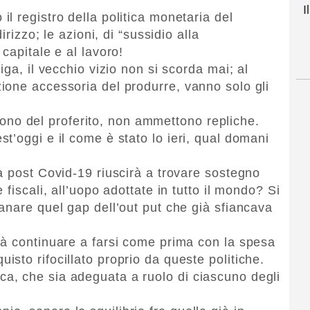
I
l registro della politica monetaria del
irizzo; le azioni, di “sussidio alla
capitale e al lavoro!
iga, il vecchio vizio non si scorda mai; al
ione accessoria del produrre, vanno solo gli
l tono del proferito, non ammettono repliche.
t’oggi e il come è stato lo ieri, qual domani
a post Covid-19 riuscirà a trovare sostegno
fiscali, all’uopo adottate in tutto il mondo? Si
anare quel gap dell’out put che già sfiancava
rà continuare a farsi come prima con la spesa
sto rifocillato proprio da queste politiche.
, che sia adeguata a ruolo di ciascuno degli