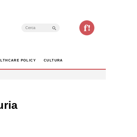
Search Button
Search
for:
LTHCARE POLICY
CULTURA
uria