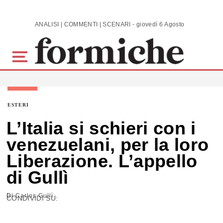
Skip to main content
ANALISI | COMMENTI | SCENARI - giovedì 6 Agosto 2026
ESTERI
L’Italia si schieri con i
venezuelani, per la loro
Liberazione. L’appello
di Gullì
Di
Carlos Gullì
CONDIVIDI SU: