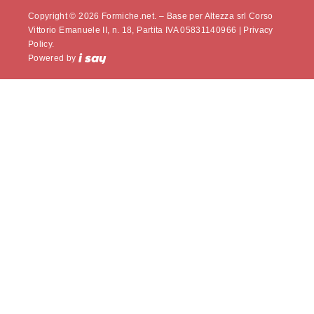
Copyright © 2026 Formiche.net. – Base per Altezza srl Corso
Vittorio Emanuele II, n. 18, Partita IVA 05831140966 |
Privacy
Policy.
Powered by