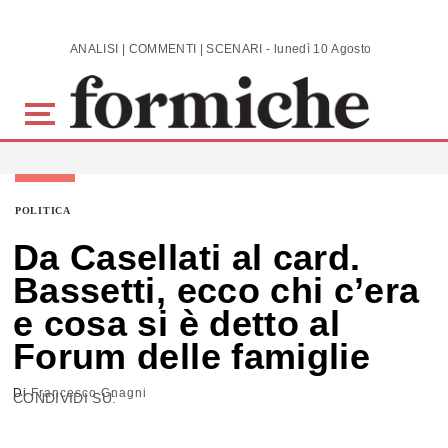
Skip to main content
ANALISI | COMMENTI | SCENARI - lunedì 10 Agosto 2026
POLITICA
Da Casellati al card.
Bassetti, ecco chi c’era
e cosa si è detto al
Forum delle famiglie
Di
Francesco Gnagni
CONDIVIDI SU: