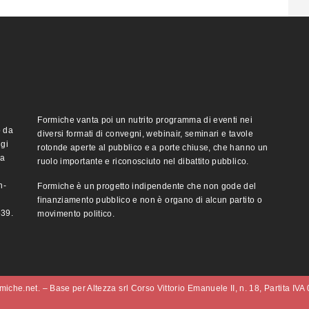
Formiche vanta poi un nutrito programma di eventi nei
o da
diversi formati di convegni, webinair, seminari e tavole
ggi
rotonde aperte al pubblico e a porte chiuse, che hanno un
ma
ruolo importante e riconosciuto nel dibattito pubblico.
n-
Formiche è un progetto indipendente che non gode del
finanziamento pubblico e non è organo di alcun partito o
e39.
movimento politico.
iche.net. – Base per Altezza srl Corso Vittorio Emanuele II, n. 18, Partita IV