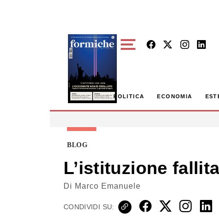
Skip to main content
POLITICA
ECONOMIA
EST
BLOG
L’istituzione fallit
Di
Marco Emanuele
CONDIVIDI SU: