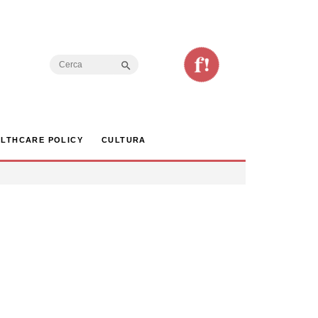
Search Button
Search
for:
LTHCARE POLICY
CULTURA