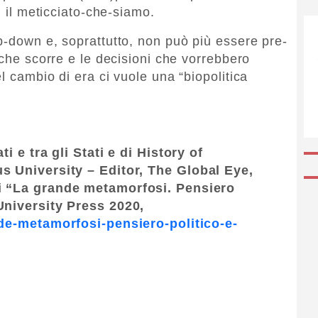
i il meticciato-che-siamo.
p-down e, soprattutto, non può più essere pre-
 che scorre e le decisioni che vorrebbero
l cambio di era ci vuole una “biopolitica
.
ti e tra gli Stati e di History of
us University – Editor, The Global Eye,
i “La grande metamorfosi. Pensiero
University Press 2020,
ande-metamorfosi-pensiero-politico-e-