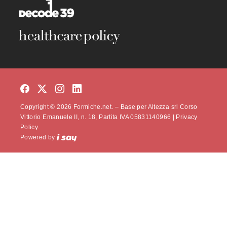
Copyright © 2026 Formiche.net. – Base per Altezza srl Corso
Vittorio Emanuele II, n. 18, Partita IVA 05831140966 |
Privacy
Policy.
Powered by