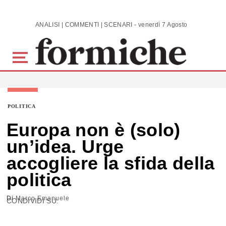
Skip to main content
ANALISI | COMMENTI | SCENARI - venerdì 7 Agosto 2026
POLITICA
Europa non è (solo)
un’idea. Urge
accogliere la sfida della
politica
Di
Marco Emanuele
CONDIVIDI SU: