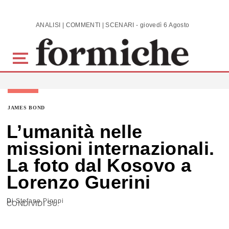
Skip to main content
ANALISI | COMMENTI | SCENARI - giovedì 6 Agosto 2026
JAMES BOND
L’umanità nelle
missioni internazionali.
La foto dal Kosovo a
Lorenzo Guerini
Di
Stefano Pioppi
CONDIVIDI SU: