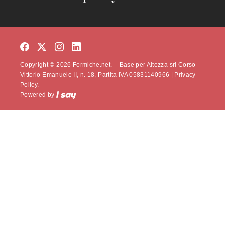
Copyright © 2026 Formiche.net. – Base per Altezza srl Corso
Vittorio Emanuele II, n. 18, Partita IVA 05831140966 |
Privacy
Policy.
Powered by