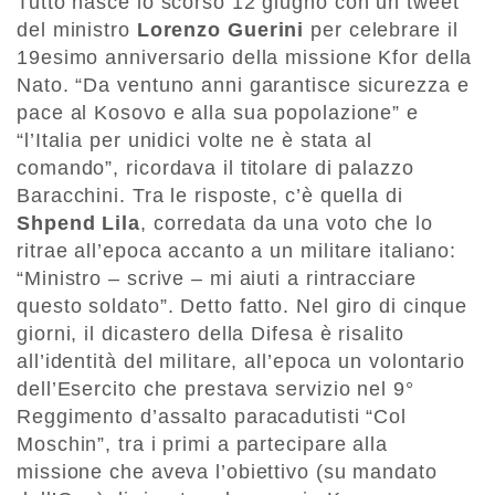
Tutto nasce lo scorso 12 giugno con un tweet
del ministro
Lorenzo Guerini
per celebrare il
19esimo anniversario della missione Kfor della
Nato. “Da ventuno anni garantisce sicurezza e
pace al Kosovo e alla sua popolazione” e
“l’Italia per unidici volte ne è stata al
comando”, ricordava il titolare di palazzo
Baracchini. Tra le risposte, c’è quella di
Shpend Lila
, corredata da una voto che lo
ritrae all’epoca accanto a un militare italiano:
“Ministro – scrive – mi aiuti a rintracciare
questo soldato”. Detto fatto. Nel giro di cinque
giorni, il dicastero della Difesa è risalito
all’identità del militare, all’epoca un volontario
dell’Esercito che prestava servizio nel 9°
Reggimento d’assalto paracadutisti “Col
Moschin”, tra i primi a partecipare alla
missione che aveva l’obiettivo (su mandato