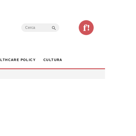
Search Button
Search
for:
LTHCARE POLICY
CULTURA