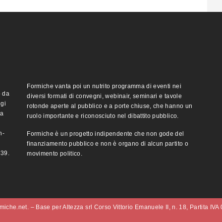
Formiche vanta poi un nutrito programma di eventi nei
o da
diversi formati di convegni, webinair, seminari e tavole
ggi
rotonde aperte al pubblico e a porte chiuse, che hanno un
ma
ruolo importante e riconosciuto nel dibattito pubblico.
n-
Formiche è un progetto indipendente che non gode del
finanziamento pubblico e non è organo di alcun partito o
e39.
movimento politico.
iche.net. – Base per Altezza srl Corso Vittorio Emanuele II, n. 18, Partita IV