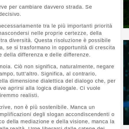
rve per cambiare davvero strada. Se
decisivo.
necessariamente tra le più importanti priorità
 nascondersi nelle proprie certezze, della
i tra diversità. Questa risoluzione è possibile
ia, se si trasformano in opportunità di crescita
 della differenza e delle differenze.
anoia. Ciò non significa, naturalmente, negare
campo, tutt’altro. Significa, al contrario,
lla dimensione dialettica del dialogo che, per
e aprirsi alla logica dialogale. Ci vuole
iremmo realisti.
rive, non è più sostenibile. Manca un
emplificazioni degli slogan accondiscendenti o
tico della mediazione e della visione, manca la
delle realtà. Urge liberarci dalle catene dei