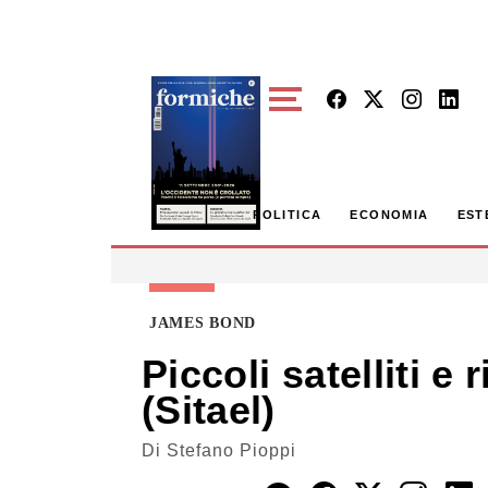
Skip to main content
POLITICA
ECONOMIA
EST
JAMES BOND
Piccoli satelliti 
(Sitael)
Di
Stefano Pioppi