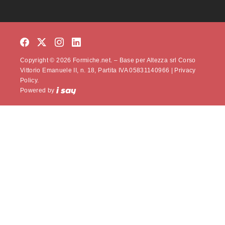
Copyright © 2026 Formiche.net. – Base per Altezza srl Corso
Vittorio Emanuele II, n. 18, Partita IVA 05831140966 |
Privacy
Policy.
Powered by