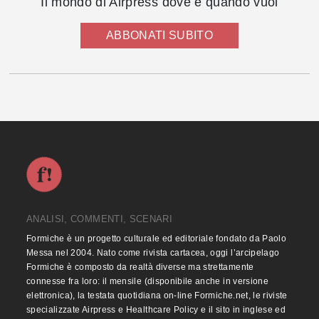
Il mondo di Airpress dove e quando vuoi
ABBONATI SUBITO
ANALISI, COMMENTI, SCENARI
Formiche è un progetto culturale ed editoriale fondato da Paolo
Messa nel 2004. Nato come rivista cartacea, oggi l’arcipelago
Formiche è composto da realtà diverse ma strettamente
connesse fra loro: il mensile (disponibile anche in versione
elettronica), la testata quotidiana on-line Formiche.net, le riviste
specializzate Airpress e Healthcare Policy e il sito in inglese ed