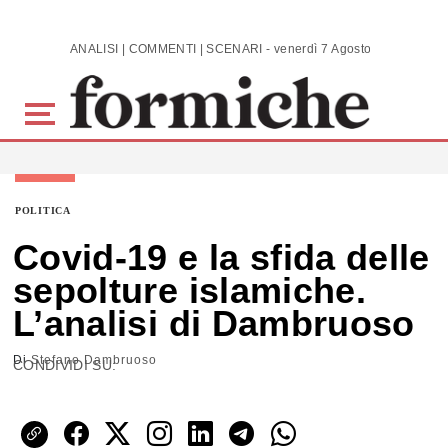
Skip to main content
ANALISI | COMMENTI | SCENARI - venerdì 7 Agosto 2026
POLITICA
Covid-19 e la sfida delle
sepolture islamiche.
L’analisi di Dambruoso
Di
Stefano Dambruoso
CONDIVIDI SU: