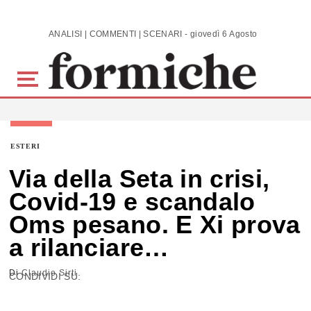
Skip to main content
ANALISI | COMMENTI | SCENARI - giovedì 6 Agosto 2026
ESTERI
Via della Seta in crisi,
Covid-19 e scandalo
Oms pesano. E Xi prova
a rilanciare…
Di
Claudio Sirti
CONDIVIDI SU: