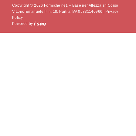
Copyright © 2026 Formiche.net. – Base per Altezza srl Corso
Vittorio Emanuele II, n. 18, Partita IVA 05831140966 |
Privacy
Policy.
Powered by