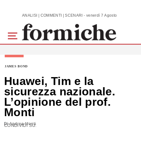
Skip to main content
ANALISI | COMMENTI | SCENARI - venerdì 7 Agosto 2026
JAMES BOND
Huawei, Tim e la
sicurezza nazionale.
L’opinione del prof.
Monti
Di
Andrea Monti
CONDIVIDI SU: