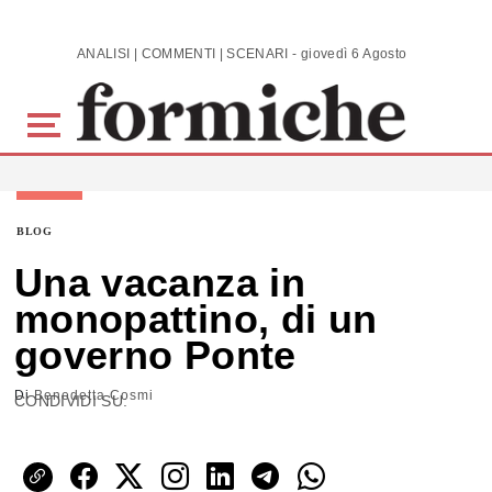
Skip to main content
ANALISI | COMMENTI | SCENARI - giovedì 6 Agosto 2026
BLOG
Una vacanza in
monopattino, di un
governo Ponte
Di
Benedetta Cosmi
CONDIVIDI SU: