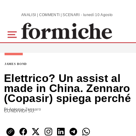
Skip to main content
ANALISI | COMMENTI | SCENARI - lunedì 10 Agosto 2026
JAMES BOND
Elettrico? Un assist al
made in China. Zennaro
(Copasir) spiega perché
Di
Antonio Zennaro
CONDIVIDI SU: