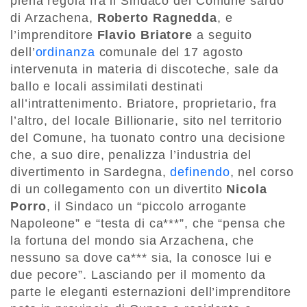
piena regola fra il Sindaco del Comune sardo
di Arzachena,
Roberto Ragnedda
, e
l’imprenditore
Flavio Briatore
a seguito
dell’
ordinanza
comunale del 17 agosto
intervenuta in materia di discoteche, sale da
ballo e locali assimilati destinati
all’intrattenimento. Briatore, proprietario, fra
l’altro, del locale Billionarie, sito nel territorio
del Comune, ha tuonato contro una decisione
che, a suo dire, penalizza l’industria del
divertimento in Sardegna,
definendo
, nel corso
di un collegamento con un divertito
Nicola
Porro
, il Sindaco un “piccolo arrogante
Napoleone” e “testa di ca***”, che “pensa che
la fortuna del mondo sia Arzachena, che
nessuno sa dove ca*** sia, la conosce lui e
due pecore”. Lasciando per il momento da
parte le eleganti esternazioni dell’imprenditore