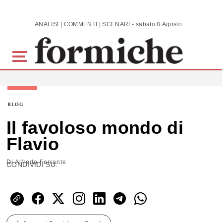
Skip to main content
ANALISI | COMMENTI | SCENARI - sabato 8 Agosto 2026
BLOG
Il favoloso mondo di
Flavio
Di
Alfredo Ferrante
CONDIVIDI SU: