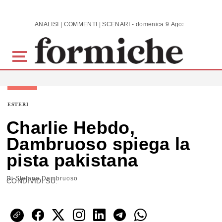
Skip to main content
ANALISI | COMMENTI | SCENARI - domenica 9 Agosto 2026
ESTERI
Charlie Hebdo,
Dambruoso spiega la
pista pakistana
Di
Stefano Dambruoso
CONDIVIDI SU: