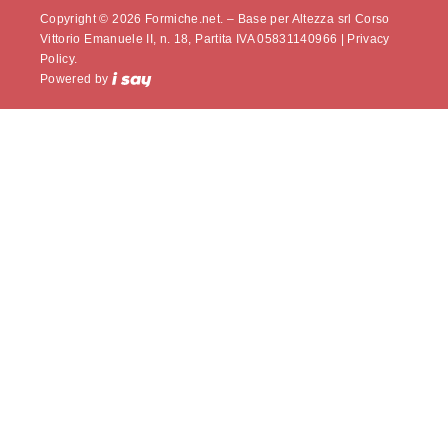
Copyright © 2026 Formiche.net. – Base per Altezza srl Corso
Vittorio Emanuele II, n. 18, Partita IVA 05831140966 |
Privacy
Policy.
Powered by