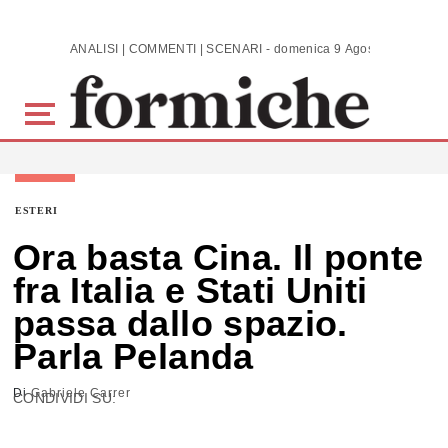
Skip to main content
ANALISI | COMMENTI | SCENARI - domenica 9 Agosto 2026
ESTERI
Ora basta Cina. Il ponte
fra Italia e Stati Uniti
passa dallo spazio.
Parla Pelanda
Di
Gabriele Carrer
CONDIVIDI SU: