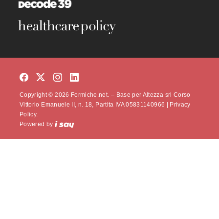
Copyright © 2026 Formiche.net. – Base per Altezza srl Corso
Vittorio Emanuele II, n. 18, Partita IVA 05831140966 |
Privacy
Policy.
Powered by