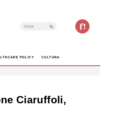
Search Button
Search
for:
LTHCARE POLICY
CULTURA
ne Ciaruffoli,