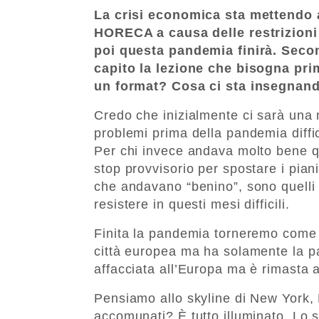
La crisi economica sta mettendo a 
HORECA a causa delle restrizioni 
poi questa pandemia finirà. Second
capito la lezione che bisogna pri
un format? Cosa ci sta insegna
Credo che inizialmente ci sarà una m
problemi prima della pandemia diff
Per chi invece andava molto bene 
stop provvisorio per spostare i piani 
che andavano “benino”, sono quelli p
resistere in questi mesi difficili.
Finita la pandemia torneremo come 
città europea ma ha solamente la pa
affacciata all’Europa ma è rimasta a
Pensiamo allo skyline di New York,
accomunati? È tutto illuminato. Lo sk