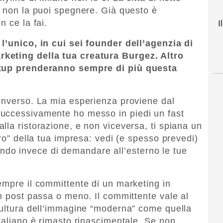
, non la puoi spegnere. Già questo è
n ce la fai.
I
l’unico, in cui sei founder dell’agenzia di
keting della tua creatura Burgez. Altro
artup prenderanno sempre di più questa
inverso. La mia esperienza proviene dal
uccessivamente ho messo in piedi un fast
lla ristorazione, e non viceversa, ti spiana un
aro” della tua impresa: vedi (e spesso prevedi)
facendo invece di demandare all’esterno le tue
empre il committente di un marketing in
un post passa o meno. Il committente vale al
cultura dell’immagine “moderna” come quella
italiano è rimasto rinascimentale. Se non