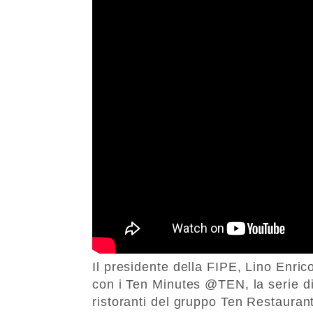
Il presidente della FIPE, Lino Enri
con i Ten Minutes @TEN, la serie di c
ristoranti del gruppo Ten Restaurant