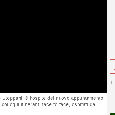
I
co Stoppani, è l’ospite del nuovo appuntamento
olloqui itineranti face to face, ospitati dai
.