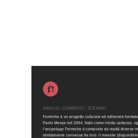
ANALISI, COMMENTI, SCENARI
Formiche è un progetto culturale ed editoriale fondat
Paolo Messa nel 2004. Nato come rivista cartacea, o
l’arcipelago Formiche è composto da realtà diverse 
strettamente connesse fra loro: il mensile (disponibile