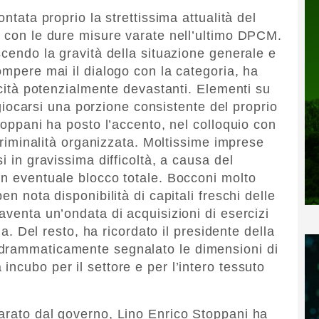
ontata proprio la strettissima attualità del
e con le dure misure varate nell’ultimo DPCM.
scendo la gravità della situazione generale e
ompere mai il dialogo con la categoria, ha
ticità potenzialmente devastanti. Elementi su
i giocarsi una porzione consistente del proprio
Stoppani ha posto l’accento, nel colloquio con
 criminalità organizzata. Moltissime imprese
i in gravissima difficoltà, a causa del
un eventuale blocco totale. Bocconi molto
en nota disponibilità di capitali freschi delle
aventa un’ondata di acquisizioni di esercizi
lia. Del resto, ha ricordato il presidente della
 drammaticamente segnalato le dimensioni di
ncubo per il settore e per l’intero tessuto
arato dal governo, Lino Enrico Stoppani ha