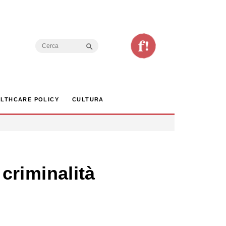
Search Button
Search
for:
LTHCARE POLICY
CULTURA
 criminalità