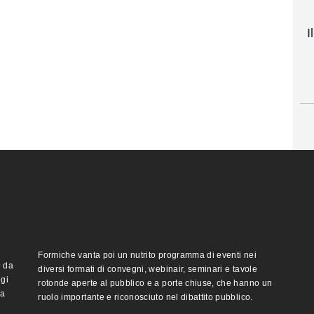
I
Formiche vanta poi un nutrito programma di eventi nei
o da
diversi formati di convegni, webinair, seminari e tavole
ggi
rotonde aperte al pubblico e a porte chiuse, che hanno un
ma
ruolo importante e riconosciuto nel dibattito pubblico.