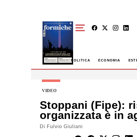
Skip to main content
POLITICA
ECONOMIA
EST
VIDEO
Stoppani (Fipe): ri
organizzata è in a
Di
Fulvio Giuliani