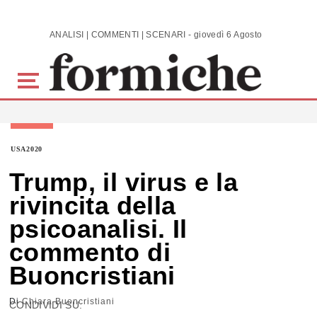
Skip to main content
ANALISI | COMMENTI | SCENARI - giovedì 6 Agosto 2026
USA2020
Trump, il virus e la
rivincita della
psicoanalisi. Il
commento di
Buoncristiani
Di
Chiara Buoncristiani
CONDIVIDI SU: