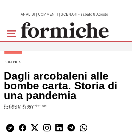
Skip to main content
ANALISI | COMMENTI | SCENARI - sabato 8 Agosto 2026
POLITICA
Dagli arcobaleni alle
bombe carta. Storia di
una pandemia
Di
Chiara Buoncristiani
CONDIVIDI SU: